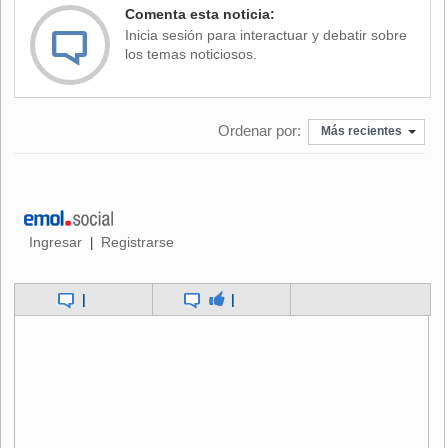
Comenta esta noticia:
que amenaza el futuro de las playas.
Inicia sesión para interactuar y debatir sobre
los temas noticiosos.
El reparto lo completan Alexandra Daddario ("Terremoto: La
falla de San Andrés"), Priyanka Chopra ("Quantico"), Jon
Bass ("The Newsroom"), y Hannibal Buress ("Buenos
Ordenar por:
vecinos").
Más recientes
Ingresar
Registrarse
|
|
|