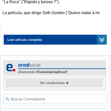
"La Roca" ("Rápido y furioso 7").
La película, que dirige Seth Gordon ("Quiero matar a mi
jefe"), se rodará en Miami y Savannah, en el estado de
Georgia, y se estrenará en los cines en mayo de 2017.
¿Encontraste algún error?
Avísanos
El filme se inspira en la famosa serie de televisión de los
años noventa acerca de un grupo de salvavidas y sus
Leer artículo completo
esforzados intentos por rescatar a bañistas en peligro.
Más de diez años en televisión, "Guardianes de la bahía"
alcanzó un gran éxito en todo el mundo. Confirmó la
popularidad de su protagonista David Hasselhoff, que ya
¡Bienvenido
#ComentaristaEmol!
era conocido en la televisión por su papel en la serie "El
auto fantástico", y lanzó al estrellato a la actriz Pamela
Ver condiciones
Anderson.
En su adaptación a la gran pantalla, el filme relatará la
historia de Mitch Buchannon (Dwayne Johnson) y su
choque con el novato Matt Brody, interpretado por Efron.
Juntos descubrirán e investigarán una trama delictiva local