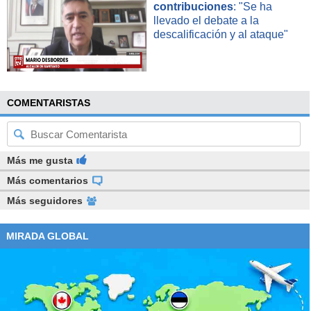
contribuciones
: "Se ha
llevado el debate a la
descalificación y al ataque"
COMENTARISTAS
Más me gusta
Más comentarios
Más seguidores
MIRADA GLOBAL