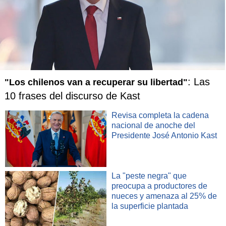
Con estos tres nuevos módulos, Bibliometro suma
presencia en
24 estaciones
de la red de Metro. Salazar
confirma que ya están en conversaciones para incorporarse
en la
Línea 3
.
En tanto, han decidido expandirse más allá de la red del
Metro para prestar sus servicios en hospitales como el San
: Las
"Los chilenos van a recuperar su libertad"
José en Santiago y el de Putaendo en Valparaíso.
"Nos
10 frases del discurso de Kast
imaginamos llegando instalar módulos en estaciones
de trenes en el sur y hasta en el aeropuerto"
, dice la
Revisa completa la cadena
directora del proyecto.
nacional de anoche del
Presidente José Antonio Kast
La "peste negra" que
preocupa a productores de
nueces y amenaza al 25% de
la superficie plantada