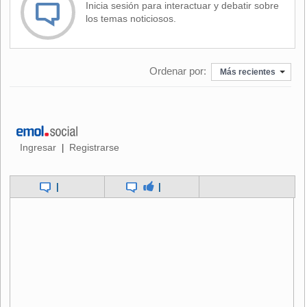
Inicia sesión para interactuar y debatir sobre
ubicarán en las estaciones
Metro Ñuñoa, Inés de Suárez y
los temas noticiosos.
Cerrillos.
En tanto, el sistema de
descarga de libros a través de
Ordenar por:
códigos QR
permitirá a los usuarios acceder a
25 mil
Más recientes
títulos completamente gratis
; estos pertenecen al
catálogo de la
Biblioteca Pública Digital
y podrán ser
descargados utilizando el escaneo del código QR. Algunos
de los textos permanecerán disponibles indefinidamente
para quienes lo descarguen y otros se borrarán tras 15 días.
Ingresar
Registrarse
|
|
|