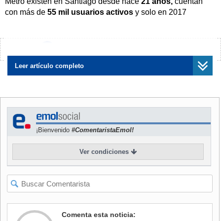
Metro existen en Santiago desde hace
21 años,
cuentan
con más de
55 mil usuarios activos
y solo en 2017
realizaron más de
300 mil préstamos
. Hoy inauguran
tres
nuevos módulos
en la
Línea 6
que contarán con
tecnología innovadora a nivel internacional.
¿Encontraste algún error?
Avísanos
"La Línea 6 tiene la tendencia absoluta de que todo sea
Leer artículo completo
automático. Para no quedarnos atrás, creamos este
servicio que consta de dos áreas: las máquinas
dispensadoras de libros y un catálogo de títulos gratis
para descargar a través de códigos QR"
, explica Salazar.
¡Bienvenido
#ComentaristaEmol!
Las
máquinas dispensadoras de libros
permitirán al
usuario retirar libros físicos de manera directa y sin
Ver condiciones
intermediarios, "como si estuvieran adquiriendo una bebida
o una golosina". Cada máquina tendrá 16 títulos con 10
copias de cada uno.
Algunos de los títulos disponibles en la expendedora de
libros son
"Un puñado de cenizas"
de
Nicanor Parra
y
Comenta esta noticia:
"La chica del tren"
de
Paula Hawkins
. Estos módulos se