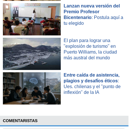
Lanzan nueva versión del
Premio Profesor
Bicentenario
: Postula aquí a
tu elegido
El plan para lograr una
"explosión de turismo" en
Puerto Williams, la ciudad
más austral del mundo
Entre caída de asistencia,
plagios y desafíos éticos
:
Ues. chilenas y el "punto de
inflexión" de la IA
COMENTARISTAS