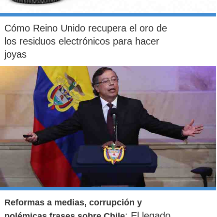
Hernán Rivera Letelier,
escritor: "Ya tengo listo mi
epitafio"
Cómo Reino Unido recupera el oro de
los residuos electrónicos para hacer
joyas
Miguel Farías
, en tanto, comenta que junto al Teatro
Municipal "
hay muchas ganas de hacerla nuevamente y
de llevarla a regiones
", gestiones que todavía están
desarrollo. Sin embargo, cuenta que teatros de
Alemania
y
Francia
se han comunicado con él para expresar su interés
en la obra, y
lo han invitado a componer nuevas óperas
para futuras coproducciones internacionales
.
Reformas a medias, corrupción y
: El legado
polémicas frases sobre Chile