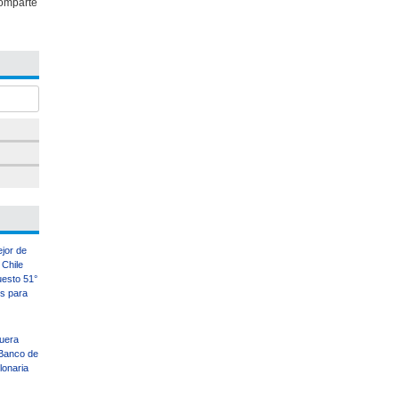
omparte
ejor de
Chile
uesto 51°
es para
uera
Banco de
llonaria