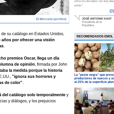
ellos les decimos: no hay m
atrás"
JOSÉ ANTONIO KAST
El Mercurio (archivo)
Presidente de la
República
"
de su catálogo en Estados Unidos,
RECOMENDADOS EMOL
e años por ofrecer una visión
as
.
cho premios Oscar, llega un día
olumna de opinión
, firmada por John
taba la medida porque la historia
La "peste negra" que preo
E.UU.,
"ignora sus horrores y
productores de nueces y 
al 25% de la superficie pla
as de color"
.
rá del catálogo solo temporalmente
y
as y diálogos, y los prejuicios