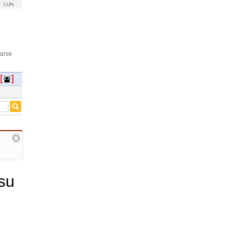
LUN
rarse
 su