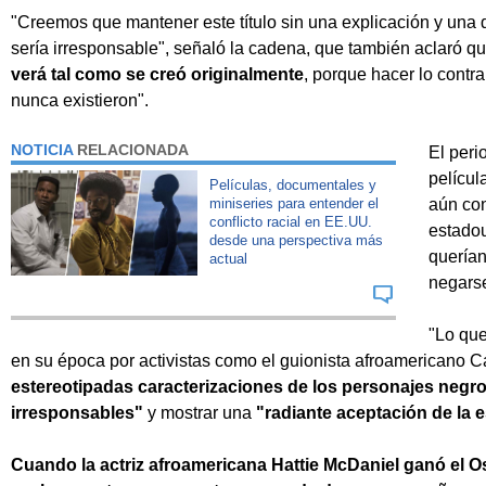
"Creemos que mantener este título sin una explicación y una
sería irresponsable", señaló la cadena, que también aclaró q
verá tal como se creó originalmente
, porque hacer lo contra
nunca existieron".
NOTICIA
RELACIONADA
El peri
película
Películas, documentales y
miniseries para entender el
aún con
conflicto racial en EE.UU.
estadou
desde una perspectiva más
querían
actual
negarse
"Lo que
en su época por activistas como el guionista afroamericano Ca
estereotipadas caracterizaciones de los personajes negro
irresponsables"
y mostrar una
"radiante aceptación de la 
Cuando la actriz afroamericana Hattie McDaniel ganó el O