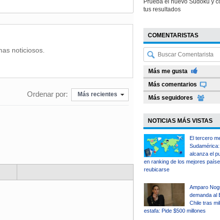
Prueba el nuevo Sudoku y c
tus resultados
COMENTARISTAS
mas noticiosos.
Más me gusta
Más comentarios
Ordenar por:
Más recientes
Más seguidores
NOTICIAS MÁS VISTAS
El tercero m
Sudamérica: 
alcanza el p
en ranking de los mejores país
reubicarse
Amparo Nog
demanda al 
Chile tras mi
estafa: Pide $500 millones