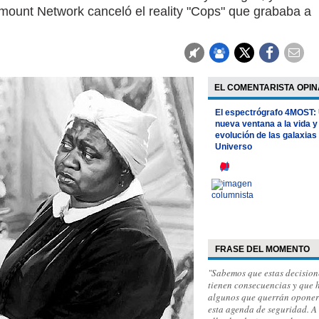
ramount Network canceló el reality "Cops" que grababa a
EL COMENTARISTA OPIN
El espectrógrafo 4MOST:
nueva ventana a la vida y
evolución de las galaxias 
Universo
FRASE DEL MOMENTO
"Sabemos que estas decision
tienen consecuencias y que 
algunos que querrán oponer
esta agenda de seguridad. A