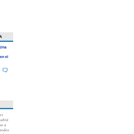
A
 Una
en el
es
habrá
se a
 todos