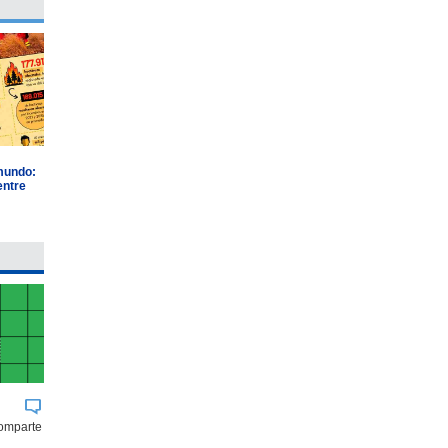
 mundo:
entre
comparte