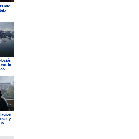
Premio
tula
plosión
ams, la
ndo
plagios
lenas y
 IA