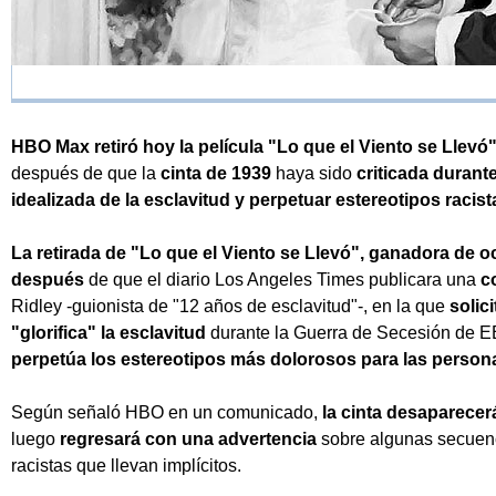
HBO Max retiró hoy la película "Lo que el Viento se Llevó
después de que la
cinta de 1939
haya sido
criticada durant
idealizada de la esclavitud y perpetuar estereotipos racist
La retirada de "Lo que el Viento se Llevó", ganadora de o
después
de que el diario Los Angeles Times publicara una
c
Ridley -guionista de "12 años de esclavitud"-, en la que
solici
"glorifica" la esclavitud
durante la Guerra de Secesión de E
perpetúa los estereotipos más dolorosos para las person
Según señaló HBO en un comunicado,
la cinta desaparece
luego
regresará con una advertencia
sobre algunas secuenci
racistas que llevan implícitos.