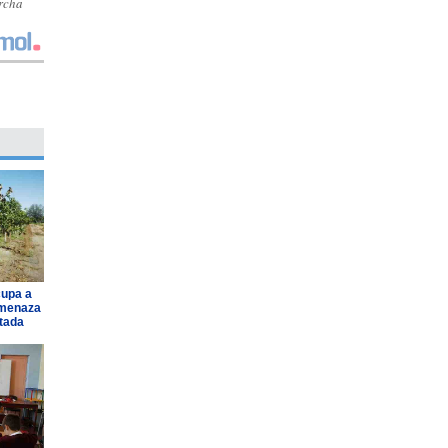
archa
cupa a
amenaza
ntada