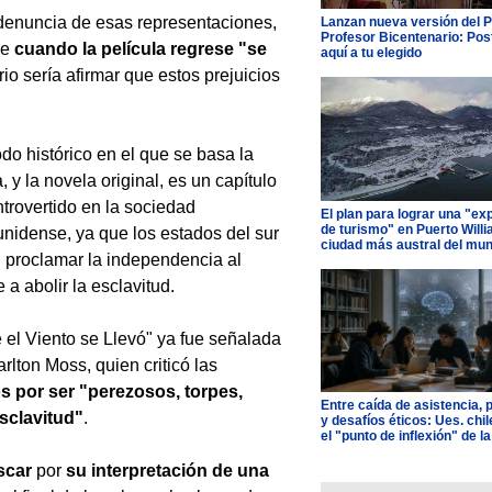
 denuncia de esas representaciones,
Lanzan nueva versión del 
Profesor Bicentenario: Pos
ue
cuando la película regrese "se
aquí a tu elegido
rio sería afirmar que estos prejuicios
odo histórico en el que se basa la
, y la novela original, es un capítulo
trovertido en la sociedad
El plan para lograr una "ex
de turismo" en Puerto Willi
nidense, ya que los estados del sur
ciudad más austral del mu
 proclamar la independencia al
 a abolir la esclavitud.
 el Viento se Llevó" ya fue señalada
rlton Moss, quien criticó las
s por ser "perezosos, torpes,
Entre caída de asistencia, 
esclavitud"
.
y desafíos éticos: Ues. chi
el "punto de inflexión" de la
scar
por
su interpretación de una