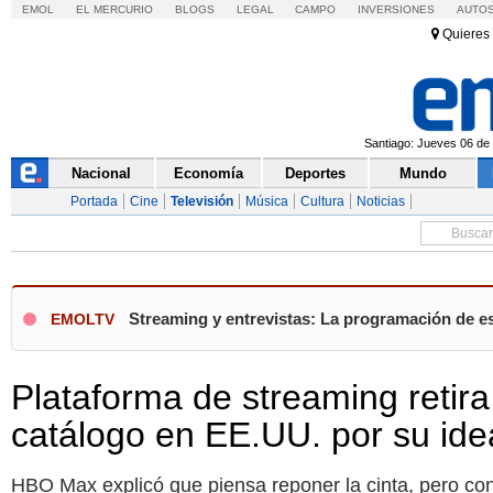
EMOL
EL MERCURIO
BLOGS
LEGAL
CAMPO
INVERSIONES
AUTO
Quieres 
Santiago: Jueves 06 de 
Nacional
Economía
Deportes
Mundo
Portada
Cine
Televisión
Música
Cultura
Noticias
Streaming y entrevistas: La programación de es
EMOLTV
Plataforma de streaming retira
catálogo en EE.UU. por su idea
HBO Max explicó que piensa reponer la cinta, pero con