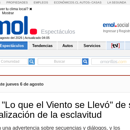
S
PROPIEDADES
EMPLEOS
ECONÓMICOS.CL
AUTOS
-
CASAS
LA SEGUNDA
ver tu clima local?
Mostrar
Espectáculos
Ingresar
Regist
|
agosto del 2026 | Actualizado 04:05
Espectáculos
Tendencias
Autos
Servicios
te jueves 6 de agosto
 "Lo que el Viento se Llevó" de
lización de la esclavitud
 una advertencia sobre secuencias y diálogos, y los