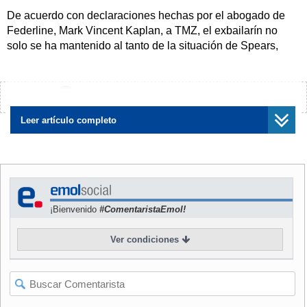
De acuerdo con declaraciones hechas por el abogado de
Federline, Mark Vincent Kaplan, a TMZ, el exbailarín no
solo se ha mantenido al tanto de la situación de Spears,
sino que la respalda.
NOTICIAS
RELACIONADAS
¿Encontraste algún error?
Avísanos
Leer artículo completo
Britney Spears ingresa a
Representante de Britney
rehabilitación tras ser
Spears afirma que detención
¡Bienvenido
#ComentaristaEmol!
arrestada en marzo por
es "el primer paso para un
manejar bajo efectos de
cambio muy necesario" en
Ver condiciones
sustancias
su vida