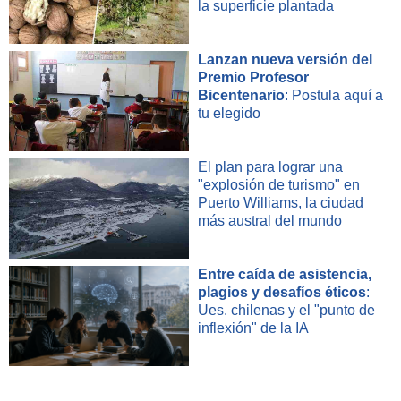
la superficie plantada
Lanzan nueva versión del
Premio Profesor
Bicentenario
: Postula aquí a
tu elegido
El plan para lograr una
"explosión de turismo" en
Puerto Williams, la ciudad
más austral del mundo
Entre caída de asistencia,
plagios y desafíos éticos
:
Ues. chilenas y el "punto de
inflexión" de la IA