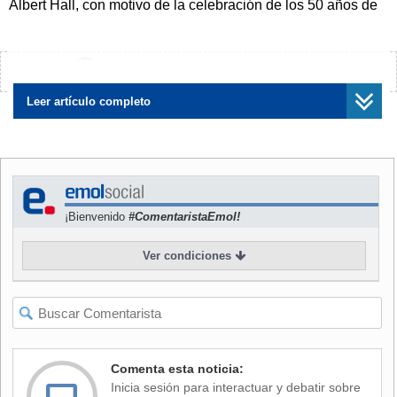
Albert Hall, con motivo de la celebración de los 50 años de
la fundación del rey- King's Trust-,
Stewart le dijo al
monarca que había estado "magnífico" en su visita de
Estado a EE.UU. el pasado abril
.
¿Encontraste algún error?
Avísanos
NOTICIAS
RELACIONADAS
Leer artículo completo
¡Bienvenido
#ComentaristaEmol!
Cómo Europa encontró en
"Si no fuera por nosotros,
Carlos III un inesperado líder
ustedes hablarían francés":
Ver condiciones
para tratar la difícil relación
Lo que dejó la cena de
con Trump
Trump con Carlos III
Comenta esta noticia:
Inicia sesión para interactuar y debatir sobre
"Permítame decirle:
¡Bien hecho en Estados Unidos!