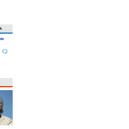
A
 de