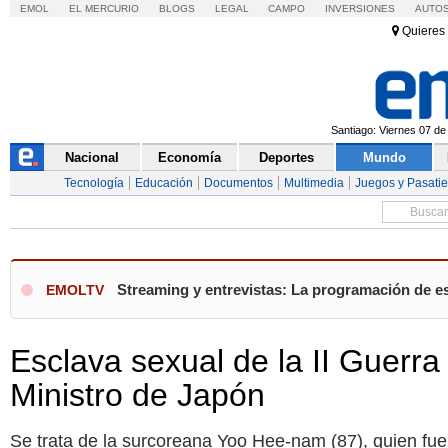
EMOL
EL MERCURIO
BLOGS
LEGAL
CAMPO
INVERSIONES
AUTO
Quieres 
Santiago: Viernes 07 de
Nacional
Economía
Deportes
Mundo
Tecnología
Educación
Documentos
Multimedia
Juegos y Pasati
Streaming y entrevistas: La programación de es
EMOLTV
Esclava sexual de la II Guerr
Ministro de Japón
Se trata de la surcoreana Yoo Hee-nam (87), quien fu