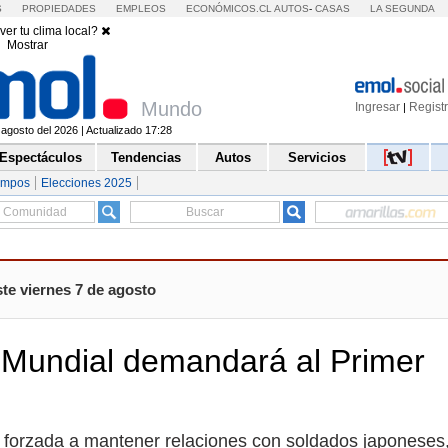
S
PROPIEDADES
EMPLEOS
ECONÓMICOS.CL
AUTOS
-
CASAS
LA SEGUNDA
ver tu clima local?
Mostrar
Mundo
Ingresar
Regist
|
 agosto del 2026 | Actualizado 17:28
Espectáculos
Tendencias
Autos
Servicios
empos
Elecciones 2025
te viernes 7 de agosto
a Mundial demandará al Primer
e forzada a mantener relaciones con soldados japoneses