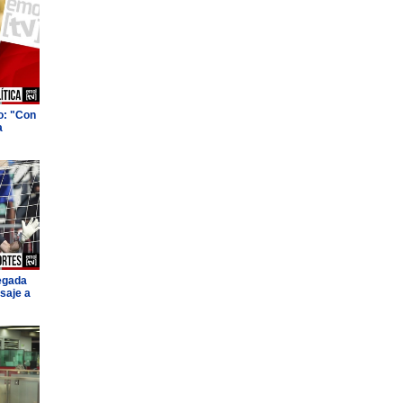
o: "Con
a
legada
saje a