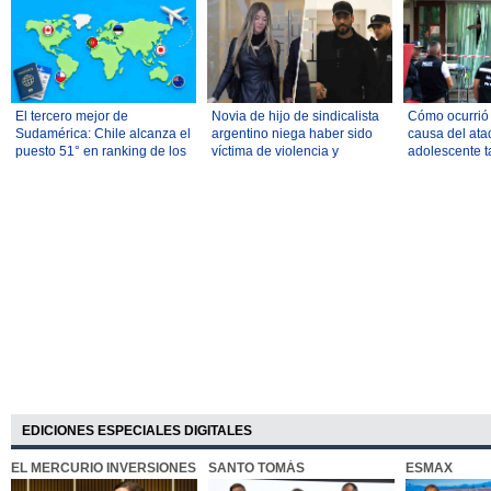
El tercero mejor de
Novia de hijo de sindicalista
Cómo ocurrió y
Sudamérica: Chile alcanza el
argentino niega haber sido
causa del ata
puesto 51° en ranking de los
víctima de violencia y
adolescente t
mejores países para
atribuye comportamiento al
mató a sus ab
reubicarse
consumo de drogas
profesores
EDICIONES ESPECIALES DIGITALES
EL MERCURIO INVERSIONES
SANTO TOMÁS
ESMAX