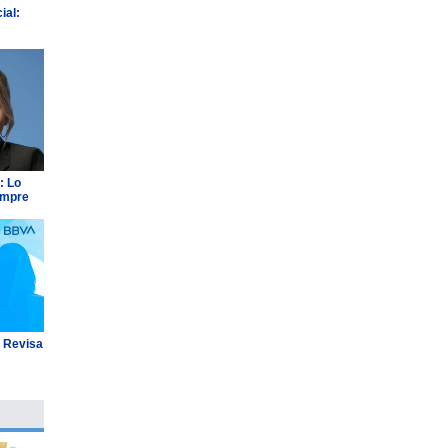
ial:
: Lo
empre
: Revisa