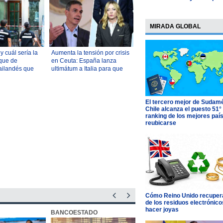
MIRADA GLOBAL
 cuál sería la
Aumenta la tensión por crisis
que de
en Ceuta: España lanza
ailandés que
ultimátum a Italia para que
uelos y
levante controles fronterizos
El tercero mejor de Sudamé
Chile alcanza el puesto 51°
ranking de los mejores paí
reubicarse
Cómo Reino Unido recupera
de los residuos electrónico
hacer joyas
BANCOESTADO
OTIC CCHC