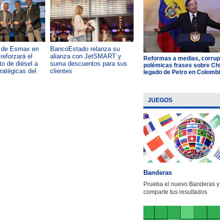
a de Esmax en
BancoEstado relanza su
Capacitación como foco del
reforzará el
alianza con JetSMART y
desarrollo país: OTIC de la
Reformas a medias, corrup
o de diésel a
suma descuentos para sus
CChC lanza podcast sobre e
polémicas frases sobre Chil
tratégicas del
clientes
impacto de formar talento
legado de Petro en Colomb
JUEGOS
Banderas
Prueba el nuevo Banderas y
comparte tus resultados