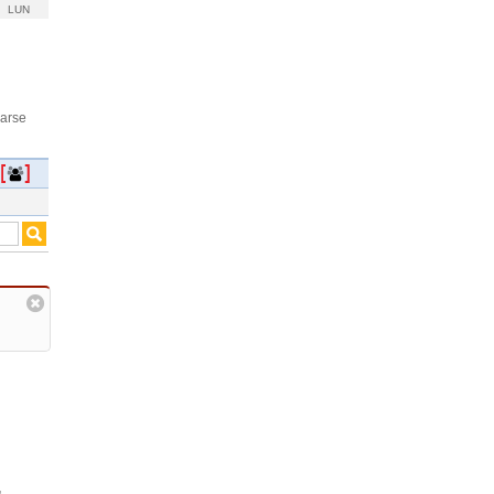
LUN
rarse
,