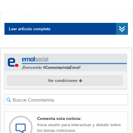
impacto (sobre la economía) se está debilitando", declaró a
los medios el gobernador del Banco de Corea (BOK), Lee
Ju-yeol.
¿Encontraste algún error?
Avísanos
El dirigente del banco central recordó, aún así, que el
Leer artículo completo
Síndrome Respiratorio de Oriente Medio (MERS), detectado
por primera vez en el país a mediados de mayo, sigue
planteando un riesgo para la economía surcoreana y sus
consecuencias permanecerán "por un tiempo
considerable", sin ofrecer más detalles.
¡Bienvenido
#ComentaristaEmol!
El brote de MERS generó miedo entre la población a finales
Ver condiciones
de mayo y principios de junio hasta el punto de que mucha
gente comenzó a evitar salir a la calle o a acudir a lugares
concurridos, lo que causó una fuerte caída en el consumo.
En cuanto al turismo, más de 120.000 personas,
principalmente de China, Japón y Taiwán, cancelaron sus
Comenta esta noticia:
viajes a Corea del Sur por miedo a la enfermedad, lo que
Inicia sesión para interactuar y debatir sobre
generó pérdidas en diversos sectores como aerolíneas,
los temas noticiosos.