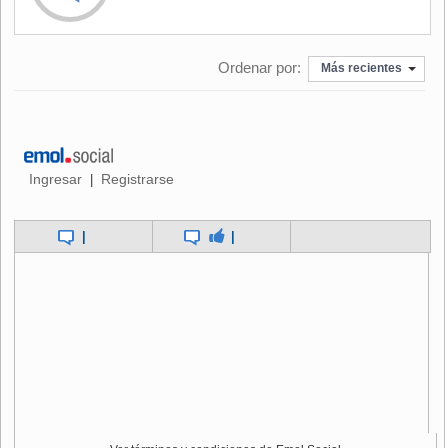
agencias de viajes o servicios en general.
Ante esta situación, el pasado 11 de junio el Banco de
Ordenar por:
Corea decidió recortar los tipos de interés de referencia un
Más recientes
cuarto de punto hasta el mínimo histórico del 1,5 por ciento,
mientras que días después el gobierno anunció
compensaciones a los sectores más dañados.
El banco de inversión japonés Nomura llegó a pronosticar
Ingresar
Registrarse
|
el día 16 que el brote del virus podría recortar en hasta tres
décimas el crecimiento económico de Corea del Sur en
|
|
2015.
Sin embargo, a medida que se han ido reduciendo los
contagios del nuevo coronavirus en los últimos días, la
alarma social ha disminuido y la inmensa mayoría de los
surcoreanos han recuperado sus hábitos de consumo.
El MERS, del que se
detectaron cuatro nuevos
contagios
, suma un total de 179 casos en Corea del Sur y
27 de ellos fallecieron, lo que sitúa la tasa de mortalidad en