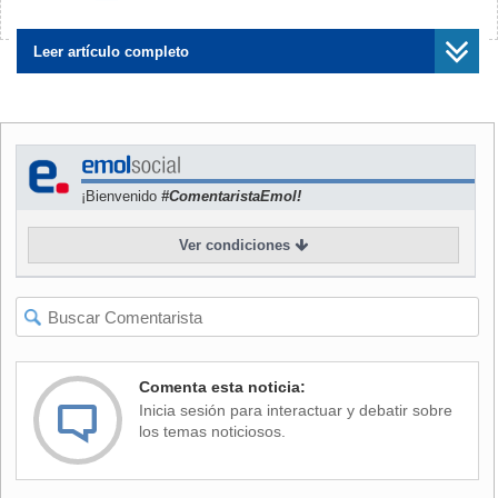
Los bombardeos tuvieron como blanco varias zonas y
¿Encontraste algún error?
Avísanos
edificios de la urbe utilizados por los miembros del EI, que
resultaron gravemente dañados.
Leer artículo completo
Decenas de yihadistas resultaron además heridos, algunos
de ellos de gravedad, en la ofensiva aérea, según el
Observatorio.
¡Bienvenido
#ComentaristaEmol!
La coalición internacional comenzó el 23 de septiembre de
2014 a bombardear las posiciones en Siria del EI, que
Ver condiciones
proclamó hace un año un califato en este país e Irak, donde
ha conquistado amplias partes del territorio.
Ayer, el grupo yihadista sufrió varias derrotas en la ciudad
de Al Hasaka (noreste), donde el ejército sirio avanzó en el
frente de batalla y retomó el control de un barrio.
Comenta esta noticia:
Inicia sesión para interactuar y debatir sobre
los temas noticiosos.