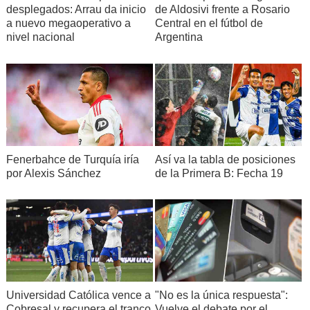
desplegados: Arrau da inicio
de Aldosivi frente a Rosario
a nuevo megaoperativo a
Central en el fútbol de
nivel nacional
Argentina
Fenerbahce de Turquía iría
Así va la tabla de posiciones
por Alexis Sánchez
de la Primera B: Fecha 19
Universidad Católica vence a
"No es la única respuesta":
Cobresal y recupera el tranco
Vuelve el debate por el