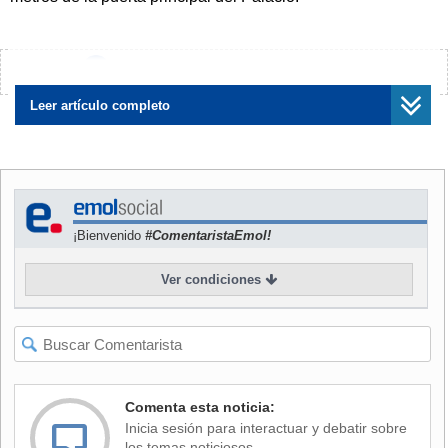
Según el Comando Militar del Planalto, responsable por la
Guardia Presidencial y por los cuarteles militares de
¿Encontraste algún error?
Avísanos
Brasilia, informó que se desconocen las causas y
circunstancias de la muerte del soldado y se abstuvo de
Leer artículo completo
aclarar si puede tratarse de un suicidio o de un homicidio.
El organismo tan sólo informó que la Policía Militar abrió
una investigación para dilucidar la muerte y que tiene un
plazo de 30 días para concluirla.
¡Bienvenido
#ComentaristaEmol!
El incidente ocurrió pocos minutos después de que el
Ver condiciones
vicepresidente brasileño, Michel Temer, asumiera como jefe
de Estado en ejercicio por el viaje de la Mandataria Dilma
Rousseff a Rusia para participar en la VII Cumbre de los
Brics, el foro integrado por Brasil, Rusia, India, China y
Sudáfrica.
Comenta esta noticia:
Inicia sesión para interactuar y debatir sobre
los temas noticiosos.