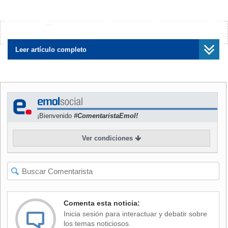
Las intensas precipitaciones que siguieron al llamado tifón
Etau, rompieron los diques del río Kinugawa, que se
desbordó inundando áreas residenciales y campos de
¿Encontraste algún error?
Avísanos
cultivo.
Leer artículo completo
Así, fueron más de 11.000 viviendas las que resultaron
dañadas debido al fenómeno climático.
Asimismo, el jueves recién pasado fueron
100.000 los
evacuados
por "las peores inundaciones en las últimas
¡Bienvenido
#ComentaristaEmol!
décadas", según las autoridades japonesas.
Ver condiciones
Comenta esta noticia:
Inicia sesión para interactuar y debatir sobre
los temas noticiosos.