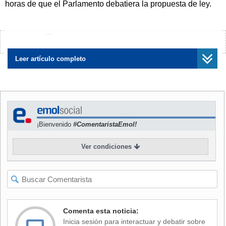
horas de que el Parlamento debatiera la propuesta de ley.
Taubira, una comprometida izquierdista conocida por su
defensa de la legalización del matrimonio homosexual,
¿Encontraste algún error?
Avísanos
publicó en su cuenta de Twitter que "en ocasiones, resistir
es quedarse; en ocasiones, resistir es marcharse".
Leer artículo completo
La ex ministra, procedente de la Guyana Francesa en el
Caribe, ha sido una defensora de las mujeres y las minorías
en la política francesa.
¡Bienvenido
#ComentaristaEmol!
Taubira ha chocado en ocasiones con el primer ministro,
Manuel Valls, de tendencia centrista. Su puesto en el
Ver condiciones
gabinete lo ocupará Jean-Jacques Urvoas, un legislador
socialista considerado en su partido como un especialista
en seguridad y cercano a Valls.
La ley de ciudadanía, redactada tras los atentados en París
del 13 de noviembre, es popular entre los conservadores y
Comenta esta noticia:
la extrema derecha, pero resulta especialmente divisiva
Inicia sesión para interactuar y debatir sobre
para los gobernantes socialistas.