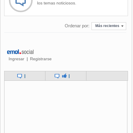
los temas noticiosos.
Los sondeos muestran que la mayoría de los franceses
apoya la idea, pero sus detractores temen que persiga
Ordenar por:
injustamente a los musulmanes y algunos la comparan con
Más recientes
la revocación de la ciudadanía a los judíos franceses
durante la II Guerra Mundial.
Los atentados de París fueron obra de extremistas belgas y
franceses vinculados con el grupo Estado Islámico, algunos
Ingresar
Registrarse
|
de origen marroquí. En los ataques murieron 130 personas
y hubo centenares de heridos.
|
|
Taubira tenía previsto viajar el miércoles a Estados Unidos
para reunirse con la fiscal general, Loretta Lynch, y con
miembros de Black Lives Matter, y recibir un título honorífico
de la Universidad de Winsconsin.