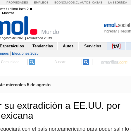
S
PROPIEDADES
EMPLEOS
ECONÓMICOS.CL
AUTOS
-
CASAS
LA SEGUNDA
ver tu clima local?
Mostrar
Mundo
Ingresar
Regist
|
e agosto del 2026 | Actualizado 23:39
Espectáculos
Tendencias
Autos
Servicios
empos
Elecciones 2025
ste miércoles 5 de agosto
 su extradición a EE.UU. por
mexicana
negociará con el país norteamericano para poder salir lo