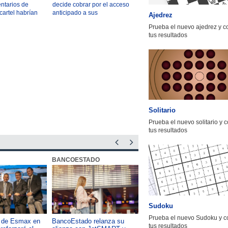
ntarios de
decide cobrar por el acceso
cartel habrían
anticipado a sus
Ajedrez
rimen
publicaciones de Truth
Prueba el nuevo ajedrez y 
Social
tus resultados
Solitario
Prueba el nuevo solitario y 
tus resultados
BANCOESTADO
OTIC CCHC
Sudoku
Prueba el nuevo Sudoku y c
a de Esmax en
BancoEstado relanza su
Capacitación como foco del
tus resultados