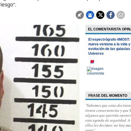
riesgo".
EL COMENTARISTA OPIN
El espectrógrafo 4MOST:
nueva ventana a la vida y
evolución de las galaxias 
Universo
FRASE DEL MOMENTO
"Sabemos que estas decision
tienen consecuencias y que 
algunos que querrán oponer
esta agenda de seguridad. A
ellos les decimos: no hay m
atrás"