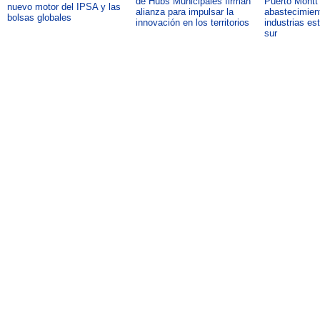
de Hubs Municipales firman
Puerto Montt 
nuevo motor del IPSA y las
alianza para impulsar la
abastecimient
bolsas globales
innovación en los territorios
industrias es
sur