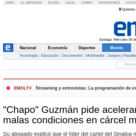
EMOL
EL MERCURIO
BLOGS
LEGAL
CAMPO
INVERSIONES
AUTO
Quieres 
Santiago: Miércoles 05 d
Nacional
Economía
Deportes
Mundo
Tecnología
Educación
Documentos
Multimedia
Juegos y Pasati
Streaming y entrevistas: La programación de e
EMOLTV
"Chapo" Guzmán pide acelerar
malas condiciones en cárcel 
Su abogado explicó que el líder del cartel del Sinaloa 