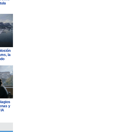
tula
plosión
ams, la
ndo
plagios
lenas y
 IA