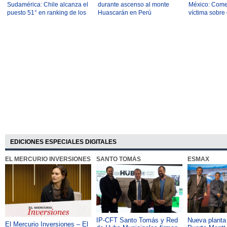
Sudamérica: Chile alcanza el
durante ascenso al monte
México: Come
puesto 51° en ranking de los
Huascarán en Perú
víctima sobre 
mejores países para
gatillado el c
reubicarse
EDICIONES ESPECIALES DIGITALES
EL MERCURIO INVERSIONES
SANTO TOMÁS
ESMAX
IP-CFT Santo Tomás y Red
Nueva plant
El Mercurio Inversiones – El