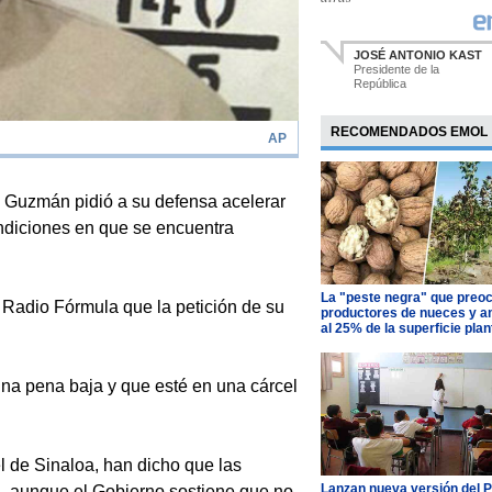
JOSÉ ANTONIO KAST
Presidente de la
República
RECOMENDADOS EMOL
AP
Guzmán pidió a su defensa acelerar
ondiciones en que se encuentra
La "peste negra" que preo
n Radio Fórmula que la petición de su
productores de nueces y 
al 25% de la superficie pla
na pena baja y que esté en una cárcel
l de Sinaloa, han dicho que las
Lanzan nueva versión del 
o", aunque el Gobierno sostiene que no