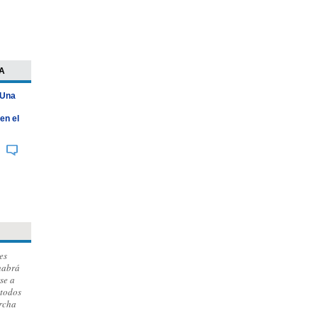
A
 Una
en el
es
habrá
se a
 todos
archa