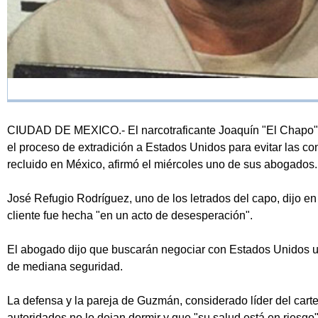
CIUDAD DE MEXICO.- El narcotraficante Joaquín "El Chapo" 
el proceso de extradición a Estados Unidos para evitar las c
recluido en México, afirmó el miércoles uno de sus abogados.
José Refugio Rodríguez, uno de los letrados del capo, dijo e
cliente fue hecha "en un acto de desesperación".
El abogado dijo que buscarán negociar con Estados Unidos u
de mediana seguridad.
La defensa y la pareja de Guzmán, considerado líder del carte
autoridades no lo dejan dormir y que "su salud está en riesg