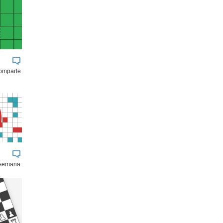
comparte
 semana.