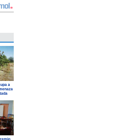
cupa a
amenaza
ntada
Premio