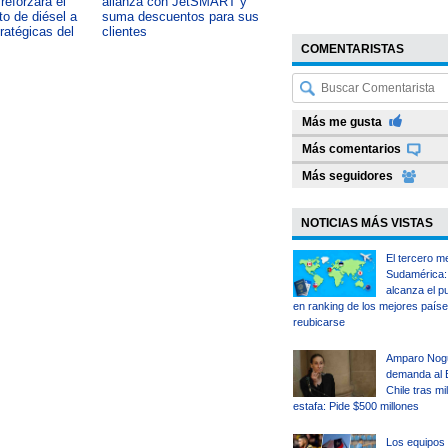
reforzará el
alianza con JetSMART y
desarrollo país: OTIC de la
o de diésel a
suma descuentos para sus
CChC lanza podcast sobre e
tratégicas del
clientes
impacto de formar talento
COMENTARISTAS
Más me gusta
Más comentarios
Más seguidores
NOTICIAS MÁS VISTAS
El tercero m
Sudamérica: 
alcanza el p
en ranking de los mejores país
reubicarse
Amparo Nog
demanda al 
Chile tras mi
estafa: Pide $500 millones
Los equipos