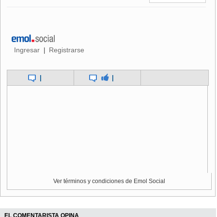
semana pasada los insurgentes anunciaran el comienzo de
la ofensiva de primavera, lo que supone un aumento de sus
ataques, a lo que siguió el anuncio del Gobierno afgano de
un plan de cinco años para combatir a los insurgentes.
Ingresar
Registrarse
|
|
|
Ver términos y condiciones de Emol Social
EL COMENTARISTA OPINA