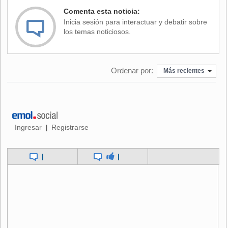
democrático".
Comenta esta noticia:
Inicia sesión para interactuar y debatir sobre
Morales ya cuestionó hace dos semanas al secretario
los temas noticiosos.
general de la OEA por un cruce de acusaciones que tuvo
con Maduro y sostuvo que el organismo no puede ser un
"Ministerio de Colonias de Estados Unidos".
Ordenar por:
Más recientes
Ingresar
Registrarse
|
|
|