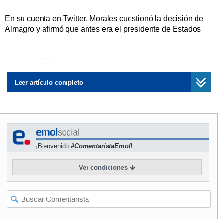
En su cuenta en Twitter, Morales cuestionó la decisión de
Almagro y afirmó que antes era el presidente de Estados
Unidos, Barack Obama, el que actuaba de esa forma.
"Antes Obama (EE.UU.) hoy Almagro (OEA), agresión.
¿Encontraste algún error?
Avísanos
Hermano Almagro no sea instrumento de intervencionismo
al pueblo revolucionario de Venezuela (sic)", escribió el
Leer artículo completo
gobernante boliviano, aliado del Mandatario venezolano,
Nicolás Maduro.
Agregó que "la dignidad, soberanía y autodeterminación"
de los países que integran la Comunidad de Estados
¡Bienvenido
#ComentaristaEmol!
Latinoamericanos y Caribeños (Celac) "se defiende, no se
vende".
Ver condiciones
Almagro activó el martes la Carta Democrática a
Venezuela, lo que puede llevar a su suspensión del ente,
por considerar que hay una "alteración del orden
constitucional que afecta gravemente el orden