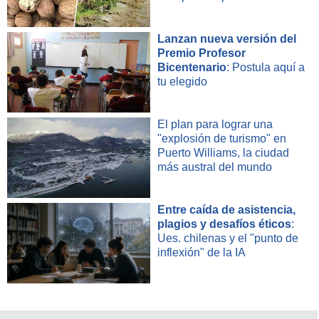
Lanzan nueva versión del
Premio Profesor
Bicentenario
: Postula aquí a
tu elegido
El plan para lograr una
"explosión de turismo" en
Puerto Williams, la ciudad
más austral del mundo
Entre caída de asistencia,
plagios y desafíos éticos
:
Ues. chilenas y el "punto de
inflexión" de la IA