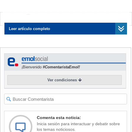
mandato del presidente Nicolás Maduro.
Los manifestantes permanecían a las afueras de un
¿Encontraste algún error?
Avísanos
supermercado de la zona, que fue rodeada por miembros
de la Policía y de la Guardia Nacional Bolivariana, según
Leer artículo completo
constató Efe.
La alianza opositora Mesa de la Unidad Democrática
(MUD) indicó en Twitter que se "reportan protestas por falta
de comida" en Catia, la localidad de Cúa y en el punto
¡Bienvenido
#ComentaristaEmol!
conocido como Paracotos, en la Autopista Regional del
Centro, la principal del país y que conecta a Caracas con
Ver condiciones
otras ciudades del centro de Venezuela.
Las protestas han aumentado en los últimos días en el país
a raíz del desabastecimiento de alimentos y por el malestar
de algunos habitantes ante la implementación de los
Comités Locales de Abastecimiento y Distribución (CLAP),
Comenta esta noticia:
identificados por la oposición como estructuras vinculadas
Inicia sesión para interactuar y debatir sobre
al chavismo
los temas noticiosos.