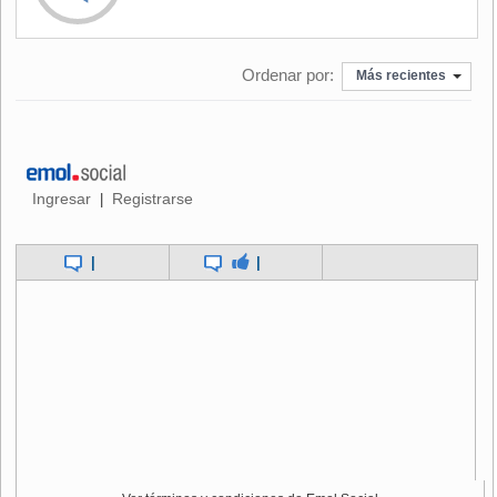
Los CLAP, creados por el presidente Nicolás Maduro, son
organizaciones populares que se encargan de la
Ordenar por:
distribución de alimentos a las familias que se han
Más recientes
registrado en este sistema.
Estos comités son responsables de los registros de familias
a las que se les entregará, según la comunidad en la que
vivan, una bolsa que contiene varios productos de la
Ingresar
Registrarse
|
canasta básica, generalmente, harina de maíz, pasta, arroz
y aceite.
|
|
Con este mecanismo, el Gobierno busca evitar las largas
filas que se observan alrededor de los comercios y el
accionar de los revendedores de productos básicos,
conocidos en el país como "bachaqueros".