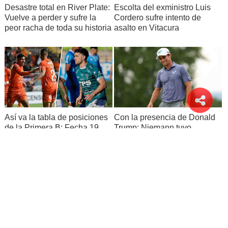
Desastre total en River Plate:
Escolta del exministro Luis
Vuelve a perder y sufre la
Cordero sufre intento de
peor racha de toda su historia
asalto en Vitacura
Así va la tabla de posiciones
Con la presencia de Donald
de la Primera B: Fecha 19
Trump: Niemann tuvo
luchada jornada y logró
mantenerse como único líder
del LIV Golf Nueva York