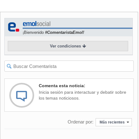
un amplio perímetro de seguridad en el lugar.
Asimismo, el Gobierno francés confirmó que el Presidente
François Hollande regresó de Avignon a París para
encabezar la célula de crisis con las autoridades.
¡Bienvenido
#ComentaristaEmol!
Ver condiciones
Comenta esta noticia:
Inicia sesión para interactuar y debatir sobre
los temas noticiosos.
Ordenar por:
Más recientes