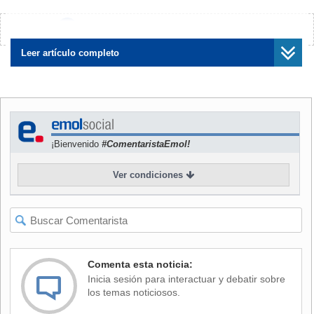
Por eso, y tras los debates, te invitamos a que nos cuentes
¿Encontraste algún error?
Avísanos
quién crees tú que será el próximo Presidente
estadounidense:
Leer artículo completo
¡Bienvenido
#ComentaristaEmol!
Ver condiciones
Comenta esta noticia:
Inicia sesión para interactuar y debatir sobre
los temas noticiosos.