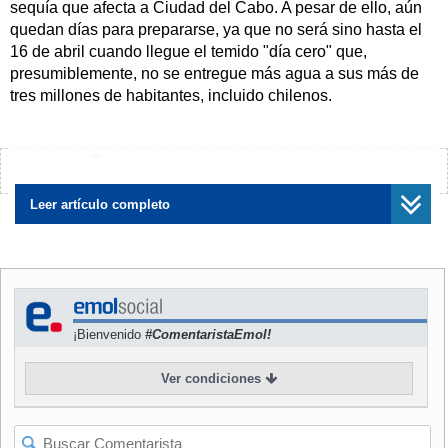
sequía que afecta a Ciudad del Cabo. A pesar de ello, aún
quedan días para prepararse, ya que no será sino hasta el
16 de abril cuando llegue el temido "día cero" que,
presumiblemente, no se entregue más agua a sus más de
tres millones de habitantes, incluido chilenos.
Por dicha razón, las autoridades tomaron las riendas del
asunto y decisión implementar una medida que, por muy
¿Encontraste algún error?
Avísanos
necesaria que sea, no deja de ser catastrófica:
a partir del
1 de febrero, cada persona tendrá acceso sólo a 25
Leer artículo completo
litros de agua diarios
, los cuales podrán ser retirados en
los 200 puntos clave que se acreditarán dentro de la
ciudad.
NOTICIA
RELACIONADA
¡Bienvenido
#ComentaristaEmol!
La primera víctima de la
crisis del agua: Ciudad del
Ver condiciones
Cabo cerrará sus cañerías