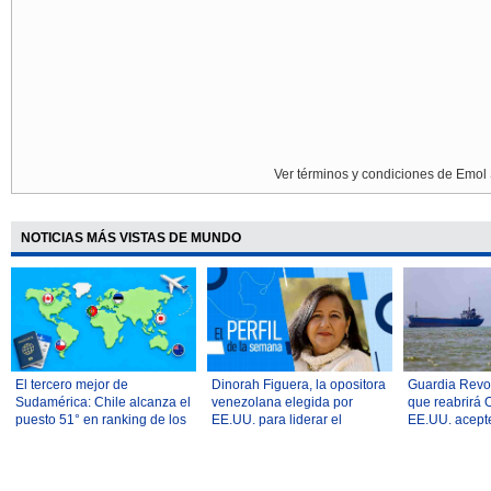
Ver términos y condiciones de Emol 
NOTICIAS MÁS VISTAS DE MUNDO
El tercero mejor de
Dinorah Figuera, la opositora
Guardia Revol
Sudamérica: Chile alcanza el
venezolana elegida por
que reabrirá
puesto 51° en ranking de los
EE.UU. para liderar el
EE.UU. acept
mejores países para
diálogo con el chavismo en
de Irán
reubicarse
desmedro de Machado