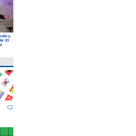
ción y
e: El
ia