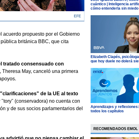
cuántico | Inteligencia artific
cómo entenderla sin miedo
EFE
l acuerdo propuesto por el Gobierno
 pública británica BBC, que cita
Elizabeth Clapés, psicóloga
que hoy duele no dolerá si
el tratado consensuado con
a, Theresa May, canceló una primera
 apoyos.
clarificaciones" de la UE al texto
er "tory" (conservadora) no cuenta con
Aprendizajes y reflexiones
ión y de sus socios parlamentarios del
todos los capítulos
RECOMENDADOS EMOL
ya advirtió que no piensa cambiar el