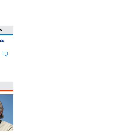
A
 de