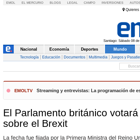
EMOL
EL MERCURIO
BLOGS
LEGAL
CAMPO
INVERSIONES
AUTO
Quieres 
Santiago: Sábado 08 de 
Nacional
Economía
Deportes
Mundo
Tecnología
Educación
Documentos
Multimedia
Juegos y Pasati
Streaming y entrevistas: La programación de e
EMOLTV
El Parlamento británico votará
sobre el Brexit
La fecha fue fijada por la Primera Ministra del Reino 