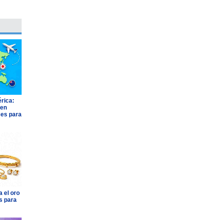
rica:
 en
ses para
 el oro
s para