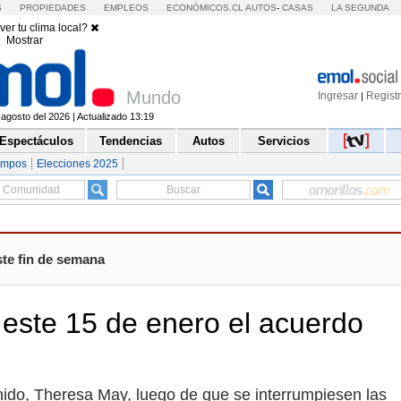
S
PROPIEDADES
EMPLEOS
ECONÓMICOS.CL
AUTOS
-
CASAS
LA SEGUNDA
ver tu clima local?
Mostrar
Mundo
Ingresar
Regist
|
agosto del 2026 | Actualizado 13:19
Espectáculos
Tendencias
Autos
Servicios
empos
Elecciones 2025
ste fin de semana
 este 15 de enero el acuerdo
Unido, Theresa May, luego de que se interrumpiesen las