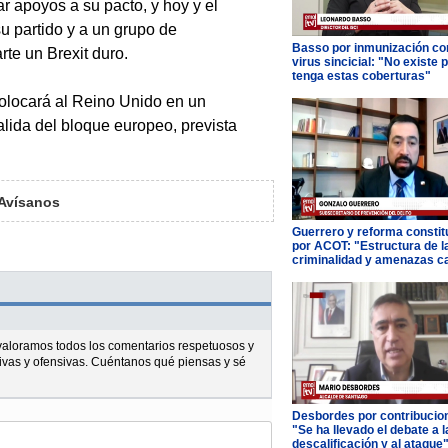
r apoyos a su pacto, y hoy y el
su partido y a un grupo de
Basso por inmunización con
rte un Brexit duro.
virus sincicial: "No existe 
tenga estas coberturas"
olocará al Reino Unido en un
salida del bloque europeo, prevista
Avísanos
Guerrero y reforma constit
por ACOT: "Estructura de l
criminalidad y amenazas c
l valoramos todos los comentarios respetuosos y
ivas y ofensivas. Cuéntanos qué piensas y sé
Desbordes por contribucio
"Se ha llevado el debate a l
descalificación y al ataque