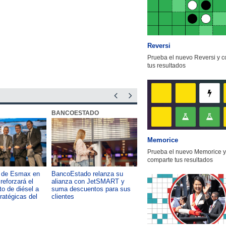
Reversi
Prueba el nuevo Reversi y 
tus resultados
BANCOESTADO
OTIC CCHC
Memorice
Prueba el nuevo Memorice y
comparte tus resultados
a de Esmax en
BancoEstado relanza su
Capacitación como foco del
reforzará el
alianza con JetSMART y
desarrollo país: OTIC de la
o de diésel a
suma descuentos para sus
CChC lanza podcast sobre e
tratégicas del
clientes
impacto de formar talento