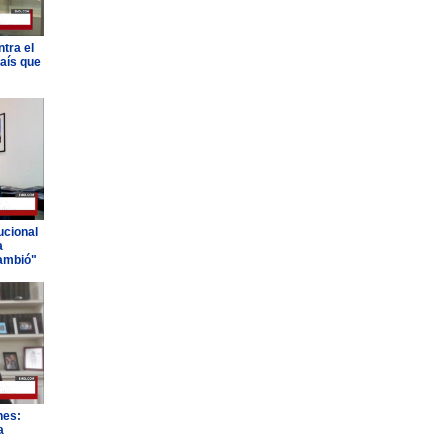
tra el
país que
ucional
a
ambió"
nes:
a
"