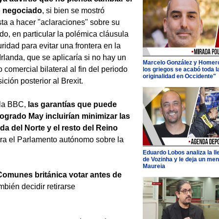
o negociado
, si bien se mostró
ta a hacer "aclaraciones" sobre su
do, en particular la polémica cláusula
ridad para evitar una frontera en la
 Irlanda, que se aplicaría si no hay un
Marcelo González y Homer
 comercial bilateral al fin del periodo
los griegos se acabó toda l
originalidad en Occidente"
ición posterior al Brexit.
la BBC,
las garantías que puede
ogrado May incluirían minimizar las
nda del Norte y el resto del Reino
ara el Parlamento autónomo sobre la
Eduardo Lobos analiza la l
de Vozinha y le deja un men
Maureia
Comunes británica votar antes de
mbién decidir retirarse