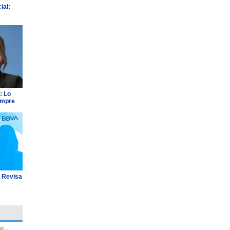
ial:
: Lo
empre
: Revisa