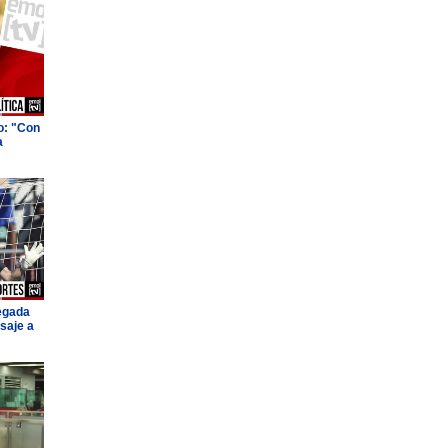
o: "Con
a
legada
saje a