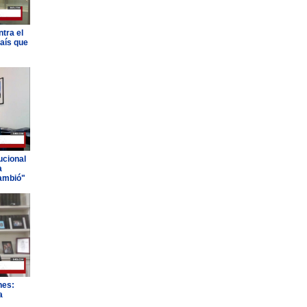
tra el
país que
ucional
a
ambió"
nes:
a
"