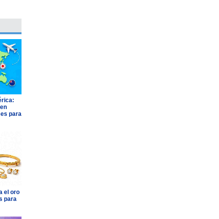
rica:
 en
ses para
 el oro
s para