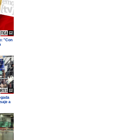
o: "Con
a
legada
saje a