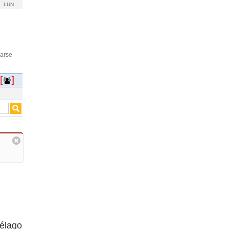
LUN
rarse
iélago