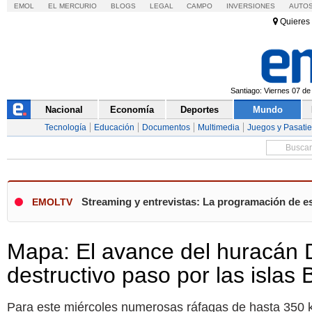
EMOL
EL MERCURIO
BLOGS
LEGAL
CAMPO
INVERSIONES
AUTO
Quieres 
Santiago: Viernes 07 de
Nacional
Economía
Deportes
Mundo
Tecnología
Educación
Documentos
Multimedia
Juegos y Pasati
Streaming y entrevistas: La programación de es
EMOLTV
Mapa: El avance del huracán D
destructivo paso por las isla
Para este miércoles numerosas ráfagas de hasta 350 k