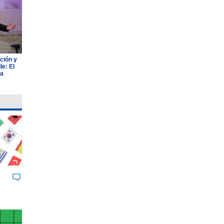
ción y
e: El
ia