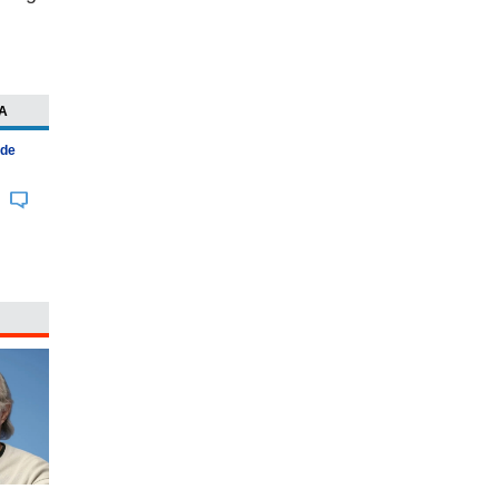
A
 de