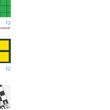
comparte
BUK
JOHNSON & JOHNSON
AGROSUPE