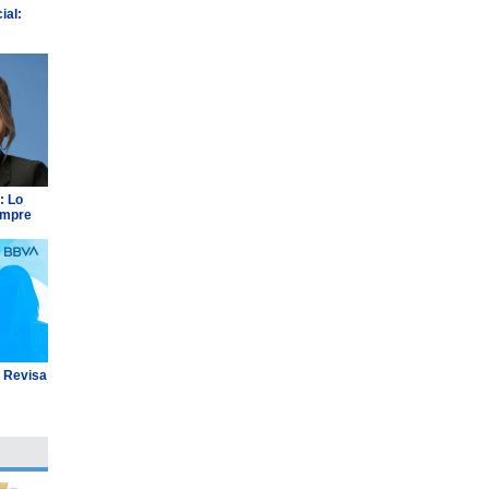
ial:
: Lo
empre
: Revisa