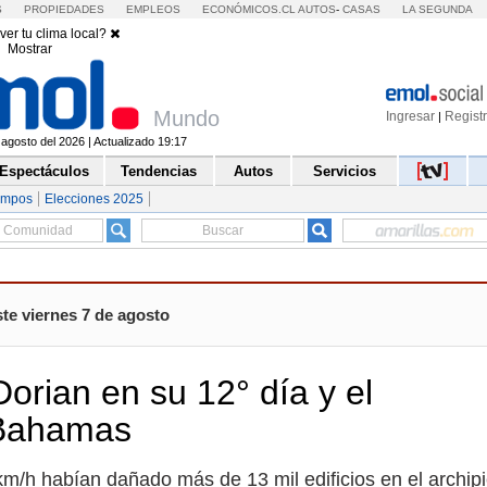
S
PROPIEDADES
EMPLEOS
ECONÓMICOS.CL
AUTOS
-
CASAS
LA SEGUNDA
ver tu clima local?
Mostrar
Mundo
Ingresar
Regist
|
 agosto del 2026 | Actualizado 19:17
Espectáculos
Tendencias
Autos
Servicios
empos
Elecciones 2025
te viernes 7 de agosto
orian en su 12° día y el
s Bahamas
m/h habían dañado más de 13 mil edificios en el archip