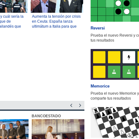
 cuál sería la
Aumenta la tensión por crisis
que de
en Ceuta: España lanza
ailandés que
ultimátum a Italia para que
Reversi
uelos y
levante controles fronterizos
Prueba el nuevo Reversi y 
tus resultados
Memorice
Prueba el nuevo Memorice y
comparte tus resultados
BANCOESTADO
OTIC CCHC