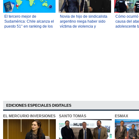
El tercero mejor de
Novia de hijo de sindicalista
Cómo ocurrió y
Sudamérica: Chile alcanza el
argentino niega haber sido
causa del ata
puesto 51° en ranking de los
víctima de violencia y
adolescente t
mejores países para
atribuye comportamiento al
mató a sus ab
reubicarse
consumo de drogas
profesores
EDICIONES ESPECIALES DIGITALES
EL MERCURIO INVERSIONES
SANTO TOMÁS
ESMAX