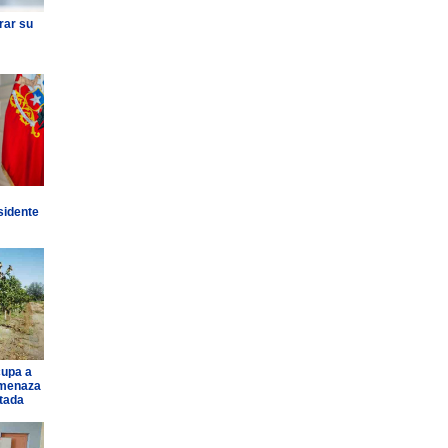
rar su
sidente
cupa a
amenaza
ntada