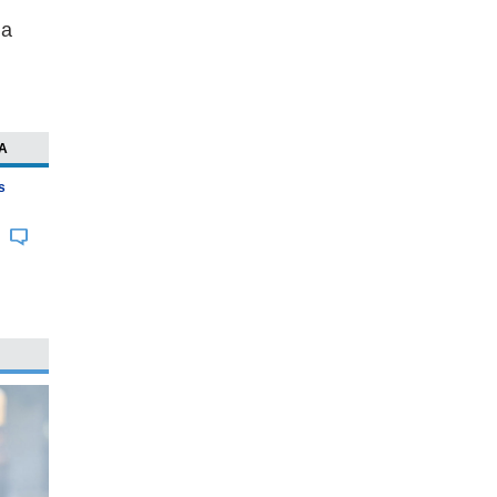
na
A
s