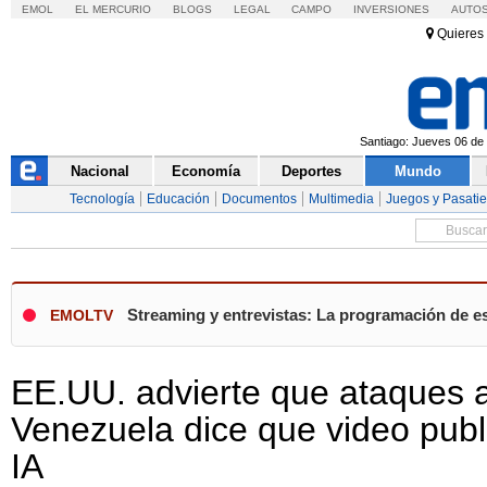
EMOL
EL MERCURIO
BLOGS
LEGAL
CAMPO
INVERSIONES
AUTO
Quieres 
Santiago: Jueves 06 de 
Nacional
Economía
Deportes
Mundo
Tecnología
Educación
Documentos
Multimedia
Juegos y Pasati
Streaming y entrevistas: La programación de es
EMOLTV
EE.UU. advierte que ataques 
Venezuela dice que video pub
IA