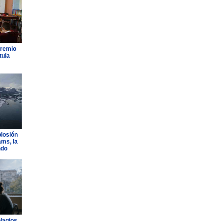
Premio
tula
plosión
ams, la
ndo
plagios