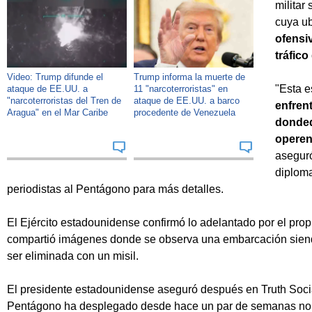
militar
cuya ub
ofensi
tráfico
Video: Trump difunde el
Trump informa la muerte de
"Esta e
ataque de EE.UU. a
11 "narcoterroristas" en
"narcoterroristas del Tren de
ataque de EE.UU. a barco
enfrent
Aragua" en el Mar Caribe
procedente de Venezuela
dondeq
operen
aseguró
diploma
periodistas al Pentágono para más detalles.
El Ejército estadounidense confirmó lo adelantado por el pro
compartió imágenes donde se observa una embarcación sien
ser eliminada con un misil.
El presidente estadounidense aseguró después en Truth Socia
Pentágono ha desplegado desde hace un par de semanas no 