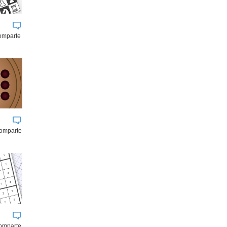
comparte
comparte
omparte