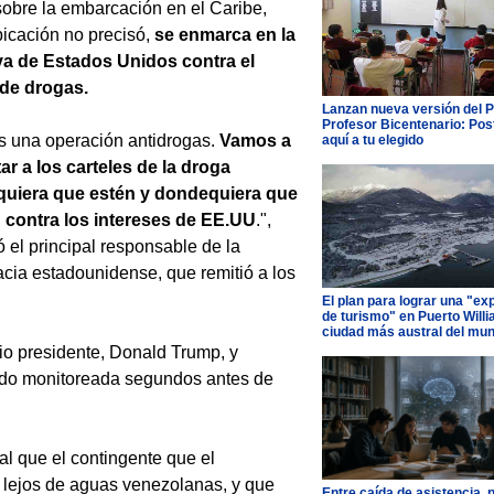
 sobre la embarcación en el Caribe,
icación no precisó,
se enmarca en la
va de Estados Unidos contra el
 de drogas.
Lanzan nueva versión del 
Profesor Bicentenario: Pos
s una operación antidrogas.
Vamos a
aquí a tu elegido
ar a los carteles de la droga
uiera que estén y dondequiera que
 contra los intereses de EE.UU
.",
 el principal responsable de la
cia estadounidense, que remitió a los
El plan para lograr una "ex
de turismo" en Puerto Willi
ciudad más austral del mu
pio presidente, Donald Trump, y
do monitoreada segundos antes de
l que el contingente que el
lejos de aguas venezolanas, y que
Entre caída de asistencia, 