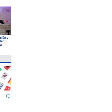
ción y
e: El
ia