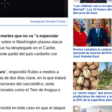
"Los chilenos van a recupe
libertad": Las 10 frases del
discurso de Kast
Instagram Donald Trump
 martes que no va "a especular
 sobre si Washington planea atacar
 que ha desplegado en el Caribe,
Revisa completa la cadena
nacional de anoche del Pre
te partió del país caribeño con
José Antonio Kast
uro
", respondió Rubio a medios a
ta de dos días clave, en la que tratará
aciones del narcotráfico, tanto
ionales como el Tren de Aragua o
La "peste negra" que preo
productores de nueces y 
al 25% de la superficie pla
nsistió en todo caso en que el ataque