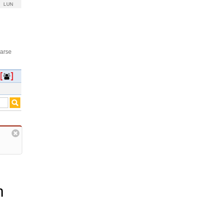
LUN
rarse
n