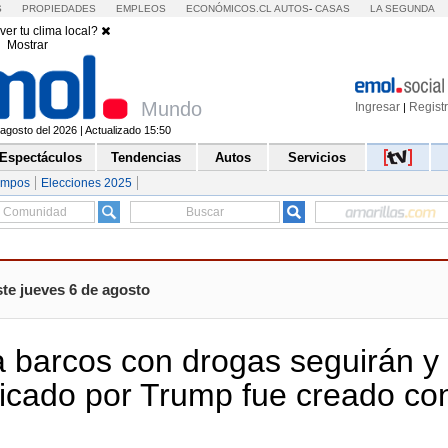
S
PROPIEDADES
EMPLEOS
ECONÓMICOS.CL
AUTOS
-
CASAS
LA SEGUNDA
ver tu clima local?
Mostrar
Mundo
Ingresar
Regist
|
agosto del 2026 | Actualizado 15:50
Espectáculos
Tendencias
Autos
Servicios
empos
Elecciones 2025
te jueves 6 de agosto
a barcos con drogas seguirán y
licado por Trump fue creado co