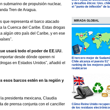
y desafíos éticos: Ues. chi
un submarino de propulsión nuclear,
el "punto de inflexión" de la
banda Tren de Aragua.
MIRADA GLOBAL
es que representa el barco atacado
oda la Cuenca del Caribe. Estas drogas
 a algún otro país del Caribe, y en ese
países".
que usará todo el poder de EE.UU.
 importar desde dónde operen ni
El tercero mejor de Sudamé
Chile alcanza el puesto 51°
e drogas en Estados Unidos", añadió el
ranking de los mejores paí
reubicarse
s esos barcos estén en la región y
n la presidenta mexicana, Claudia
a de prensa conjunta con el canciller
Cómo Reino Unido recupera
de los residuos electrónico