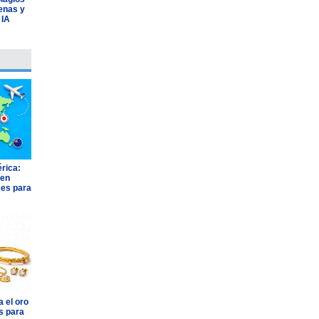
lenas y
 IA
rica:
 en
ses para
 el oro
s para