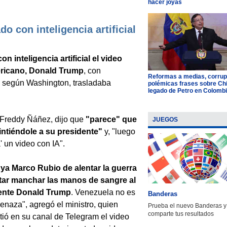
hacer joyas
o con inteligencia artificial
con inteligencia artificial el video
mericano, Donald Trump
, con
Reformas a medias, corrup
 según Washington, trasladaba
polémicas frases sobre Chil
legado de Petro en Colomb
, Freddy Ñáñez, dijo que
"parece" que
JUEGOS
intiéndole a su presidente"
y, "luego
' un video con IA".
ya Marco Rubio de alentar la guerra
ntar manchar las manos de sangre al
ente Donald Trump
. Venezuela no es
Banderas
naza", agregó el ministro, quien
Prueba el nuevo Banderas y
comparte tus resultados
ió en su canal de Telegram el video