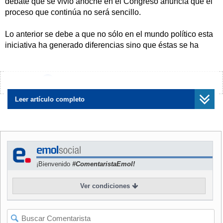
debate que se vivió anoche en el Congreso anuncia que el
proceso que continúa no será sencillo.
Lo anterior se debe a que no sólo en el mundo político esta
iniciativa ha generado diferencias sino que éstas se ha
notado profundamente en la opinión pública. Y aunque
desde algunos sectores se empeñan en aclarar que no se
trata de un debate entre los que están "en favor de la vida"
¿Encontraste algún error?
Avísanos
versus
"los contrarios a la vida", por lo menos ayer martes
entre los movimientos ciudadanos, eso no quedó
Leer artículo completo
demostrado.
El pastor evangélico Javier Soto fue uno de los primeros en
instalarse en el frontis del Congreso por calle Victoria en
Valparaíso, cerca de las 13:00 horas. Con un megáfono,
¡Bienvenido
#ComentaristaEmol!
una biblia y una bandera chilena amarrada a dos árboles,
dejó en claro su postura en contra e, incluso, amenazó con
Ver condiciones
que "el ángel del infierno visitará a aquellos diputados que
voten a favor".
Poco antes de que la comisión iniciara su segundo turno de