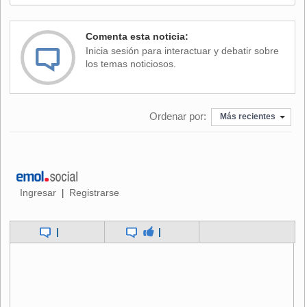
sesión, el escenario se puso más complejo, pues las
mujeres que entonaban a medio volumen cantos y rezos
Comenta esta noticia:
religiosos instaladas en la rotonda del acceso trasero a la
Inicia sesión para interactuar y debatir sobre
sede legislativa, sus voces tomaron más fuerza con la
los temas noticiosos.
llegada del obispo de Valparaíso, monseñor Gonzalo
Duarte.
Ordenar por:
Así, con un bebé en una mano y un feto de plástico en la
Más recientes
otra, el representante de la Iglesia Católica llamaba a los
diputados a rechazar el proyecto, "y a defender la vida"
mientras de fondo quienes lo acompañaban rezaban un
rosario.
Ingresar
Registrarse
|
En medio de ambas iglesias, Rolando Jiménez, vocero del
Movimiento por la liberación homosexual (Movilh) junto a
|
|
Rosario Puga de la organización Miles, pedían todo lo
contrario y exigían "el respeto al derecho a decidir de la
mujer", acompañados principalmente por jóvenes.
Más allá del desorden por los gritos, cantos y tambores todo