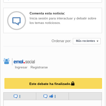
"Con este recurso, los estudiantes que podrían haber sido
Comenta esta noticia:
beneficiados, no van a serlo y esto es de exclusiva
Inicia sesión para interactuar y debatir sobre
responsabilidad de los parlamentarios que propusieron esto
los temas noticiosos.
al Tribunal Constitucional, no hay otro responsable",
remarcó Jackson.
Ordenar por:
Con todo, el legislador sostuvo que "probablemente los del
Más recientes
CRUCh van a tener gratuidad igual, porque tienen becas
Bicentenario, tienen instrumentos para poder tener
gratuidad".
No obstante, añadió que "por un capricho y querer
Ingresar
Registrarse
mantener un sistema de becas, en vez de un sistema de
gratuidad, van a dejar estudiantes fuera y eso me parece
que es sumamente peligroso".
Este debate ha finalizado.
|
|