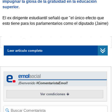
impugnar la glosa de la gratuidad en la educación
superior
.
El ex dirigente estudiantil señaló que "el único efecto que
esto tiene para los parlamentarios como el diputado (Jaime)
Bellolio o quienes promovieron este recurso al Tribunal
Constitucional es que van a dejar a casi 200 mil estudiantes
sin un beneficio de gratuidad".
¿Encontraste algún error?
Avísanos
"Ellos pueden estar en contra, y así lo manifestaron en el
Leer artículo completo
debate de Presupuesto, pero me parece que por secretaría
dejar a 200 mil estudiantes sin la posibilidad de gratuidad el
próximo año es algo antidemocrático", sostuvo el diputado
a radio Cooperativa.
¡Bienvenido
#ComentaristaEmol!
En esa línea, Jackson se refirió al posible escenario de que
el TC impugne la glosa de la gratuidad, lo cual podría
Ver condiciones
perjudicar a los alumnos de universidades privadas y
planteles técnicos. Esto, luego que esta mañana el ministro
de Hacienda, Rodrigo Valdés, señalara que en ese caso
"lamentablemente, quedarán instituciones afuera"
.