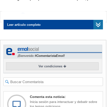
saber que un alud en el kilómetro 46 había roto la canaleta
que transporta el relave desde la minera Andina hasta el
Tranque Ovejería, y de que el Sernageomin había advertido
¿Encontraste algún error?
Avísanos
el 13 de abril y de que el día 15 se había suspendido
formalmente el envío de relaves a través de la canaleta, el
Leer artículo completo
domingo 17 y lunes 18 de manera irresponsable y
negligente emitieron dos descargas más de basura tóxica y
contaminaron los ríos Cobre y Chacabuco. Codelco solo
señaló que había sido un error, a nuestro juicio un error a
sabiendas".
¡Bienvenido
#ComentaristaEmol!
El parlamentario agregó que el 25 de febrero pasado, "la
Ver condiciones
misma División Andina había contaminado el río Blanco
con materiales tóxicos, arsénico o metales pesados que
son cancerígenos, y dada la estructura geológica de
nuestro país, va afectando todas las napas subterráneas de
Colina, Tiltil y las demás comunidades que hay en dirección
al mar".
Comenta esta noticia:
Inicia sesión para interactuar y debatir sobre
Asimismo, aseguró que la estatal intentó esconder el hecho
los temas noticiosos.