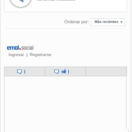
y sólo recién el miércoles informaron a los servicios. "Es
evidente que la contaminación del río Cobre y el
Chacabuco va a generar, de manera permanente, un
Ordenar por:
problema de contaminación de un zona que ya está
Más recientes
contaminada, como ocurre con el arsénico en Lampa, que
lo más probable es que proviene de episodios similares a
este".
Para el legislador, "es evidente que hay una infracción
Ingresar
Registrarse
|
grave. El código penal señala, en su artículo 315, que se
expone a sanción penal el que envenenare o infectare
|
|
aguas y pueda producir daño a la salud. Así como también
quien rompiere o alterare con diques -en esta caso
canaletas- contaminando el agua y ponga en riesgo la
salud de la población".
Por ello, adelantó que junto al diputado Silber "vamos a
oficiar a la superintendencia de Medio Ambiente para que
inicien un proceso contra Codelco".