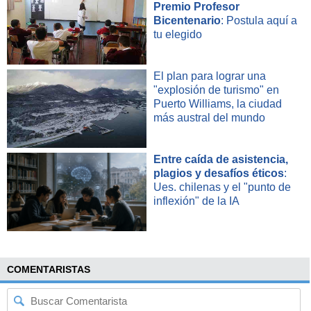
Premio Profesor
Bicentenario
: Postula aquí a
tu elegido
El plan para lograr una
"explosión de turismo" en
Puerto Williams, la ciudad
más austral del mundo
Entre caída de asistencia,
plagios y desafíos éticos
:
Ues. chilenas y el "punto de
inflexión" de la IA
COMENTARISTAS