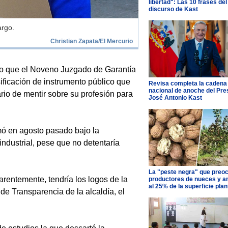
libertad": Las 10 frases del
discurso de Kast
argo.
Christian Zapata/El Mercurio
o que el Noveno Juzgado de Garantía
ificación de instrumento público que
Revisa completa la cadena
nacional de anoche del Pre
rio de mentir sobre su profesión para
José Antonio Kast
ó en agosto pasado bajo la
ndustrial, pese que no detentaría
La "peste negra" que preo
rentemente, tendría los logos de la
productores de nueces y 
al 25% de la superficie pla
de Transparencia de la alcaldía, el