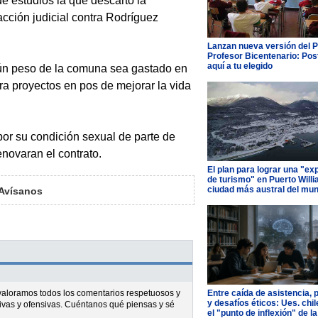
e estudios la que descartó la
acción judicial contra Rodríguez
Lanzan nueva versión del 
Profesor Bicentenario: Pos
aquí a tu elegido
gún peso de la comuna sea gastado en
ra proyectos en pos de mejorar la vida
por su condición sexual de parte de
enovaran el contrato.
El plan para lograr una "ex
de turismo" en Puerto Willi
ciudad más austral del mu
Avísanos
l valoramos todos los comentarios respetuosos y
Entre caída de asistencia, 
y desafíos éticos: Ues. chi
ivas y ofensivas. Cuéntanos qué piensas y sé
el "punto de inflexión" de la