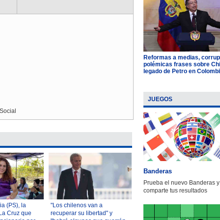
Reformas a medias, corrup
polémicas frases sobre Chil
legado de Petro en Colomb
JUEGOS
Social
Banderas
Prueba el nuevo Banderas y
comparte tus resultados
a (PS), la
"Los chilenos van a
La Cruz que
recuperar su libertad" y