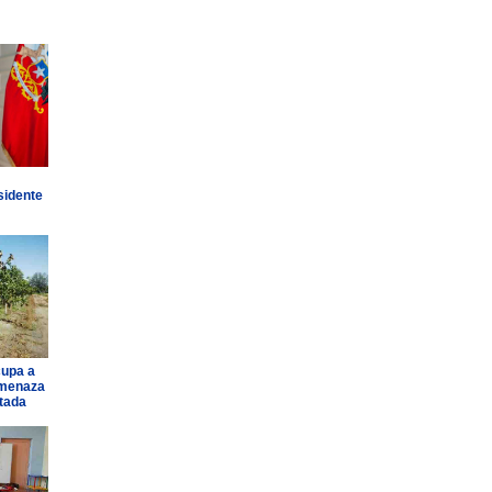
sidente
cupa a
amenaza
ntada