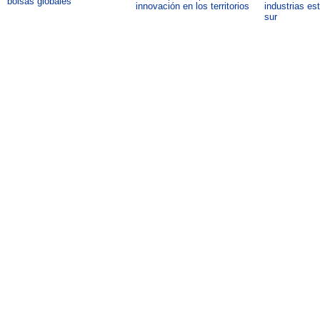
bolsas globales
innovación en los territorios
industrias es
sur