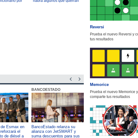
uncionario por
"habrá algunos que querrán
lantación de
oponerse": Las 10 frases del
discurso de Kast
Reversi
Prueba el nuevo Reversi y 
tus resultados
Memorice
BANCOESTADO
OTIC CCHC
Prueba el nuevo Memorice y
comparte tus resultados
a de Esmax en
BancoEstado relanza su
Capacitación como foco del
reforzará el
alianza con JetSMART y
desarrollo país: OTIC de la
o de diésel a
suma descuentos para sus
CChC lanza podcast sobre e