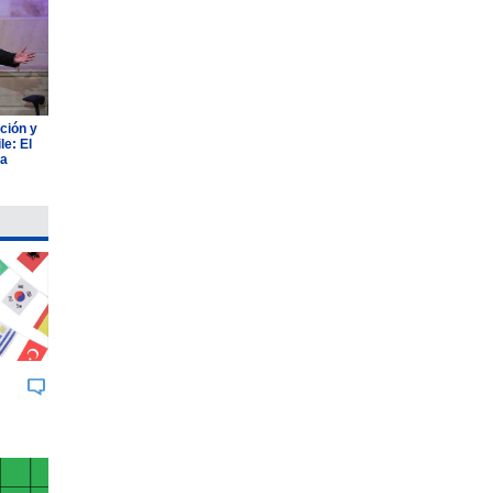
ción y
e: El
ia