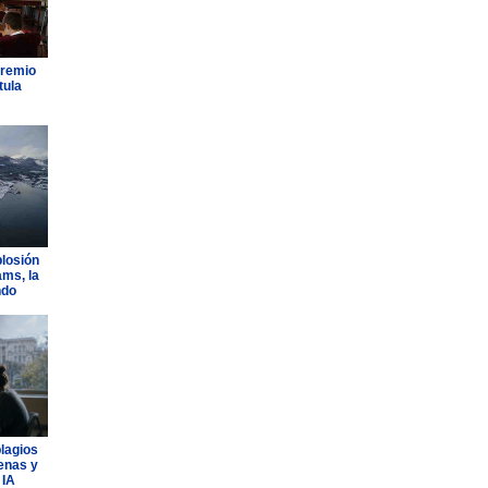
Premio
tula
plosión
ams, la
ndo
plagios
lenas y
 IA