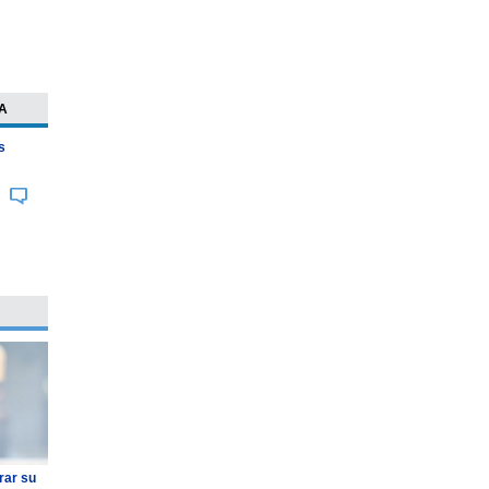
A
s
rar su