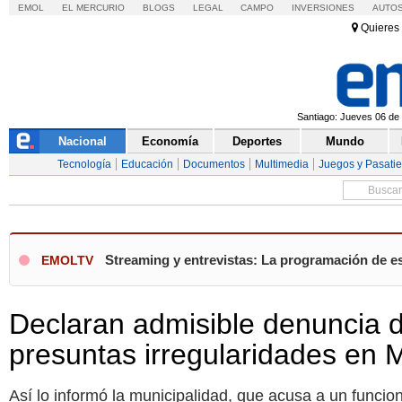
EMOL
EL MERCURIO
BLOGS
LEGAL
CAMPO
INVERSIONES
AUTO
Quieres 
Santiago: Jueves 06 de 
Nacional
Economía
Deportes
Mundo
Tecnología
Educación
Documentos
Multimedia
Juegos y Pasati
Streaming y entrevistas: La programación de es
EMOLTV
Declaran admisible denuncia d
presuntas irregularidades en 
Así lo informó la municipalidad, que acusa a un funcion