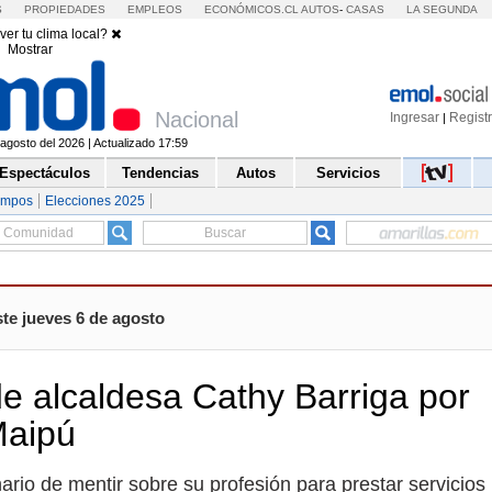
S
PROPIEDADES
EMPLEOS
ECONÓMICOS.CL
AUTOS
-
CASAS
LA SEGUNDA
ver tu clima local?
Mostrar
Nacional
Ingresar
Regist
|
agosto del 2026 | Actualizado 17:59
Espectáculos
Tendencias
Autos
Servicios
empos
Elecciones 2025
te jueves 6 de agosto
e alcaldesa Cathy Barriga por
Maipú
ario de mentir sobre su profesión para prestar servicios