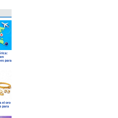
rica:
 en
ses para
 el oro
s para