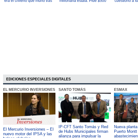
era el chileno que murió tras
millonaria estafa: Pide $500
cuestionó a f
caída en la montaña más alta
millones
hallazgo de p
de Perú
marihuana
EDICIONES ESPECIALES DIGITALES
EL MERCURIO INVERSIONES
SANTO TOMÁS
ESMAX
IP-CFT Santo Tomás y Red
Nueva plant
El Mercurio Inversiones – El
de Hubs Municipales firman
Puerto Montt 
nuevo motor del IPSA y las
alianza para impulsar la
abastecimient