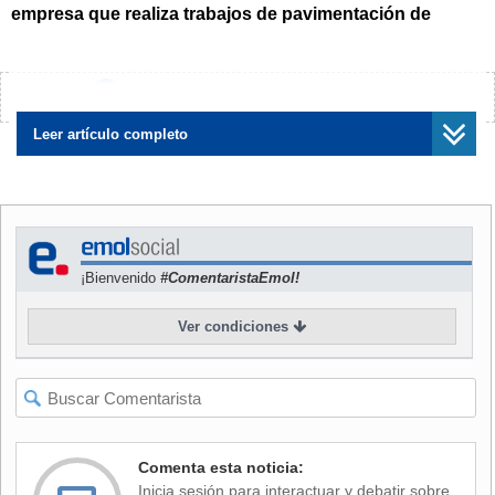
empresa que realiza trabajos de pavimentación de
caminos vecinales del sector Pichihuillinco,
en la ruta P-
66 de dicha comuna.
¿Encontraste algún error?
Avísanos
Producto del ataque, Contulmo se mantuvo sin energía
eléctrica, ya que torres de alta tensión se habrían visto
Leer artículo completo
afectadas.
Ante esto, la presidenta de la UDI,
Jacqueline Van
Rysselberghe
, condenó el hecho a través de su cuenta de
Twitter, y señalando que el ataque le provoca "pena y
¡Bienvenido
#ComentaristaEmol!
frustración".
Ver condiciones
Además, criticó a los medios de comunicación por la poca,
a su juicio, cobertura mediática de la situación: "Pasó
anoche en Contulmo y no aparece en ninguna parte. Si
quemaran solo un bus frente a La Moneda seguro aparece
en todos lados y además lo investigan", comentó.
Comenta esta noticia:
Las primeras diligencias estarán a cargo de la Policía de
Inicia sesión para interactuar y debatir sobre