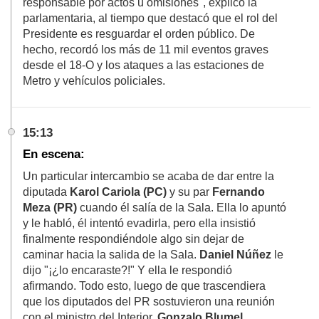
responsable por actos u omisiones", explicó la
parlamentaria, al tiempo que destacó que el rol del
Presidente es resguardar el orden público. De
hecho, recordó los más de 11 mil eventos graves
desde el 18-O y los ataques a las estaciones de
Metro y vehículos policiales.
15:13
En escena:
Un particular intercambio se acaba de dar entre la
diputada
Karol Cariola (PC)
y su par
Fernando
Meza (PR)
cuando él salía de la Sala. Ella lo apuntó
y le habló, él intentó evadirla, pero ella insistió
finalmente respondiéndole algo sin dejar de
caminar hacia la salida de la Sala.
Daniel Núñez
le
dijo "¡¿lo encaraste?!" Y ella le respondió
afirmando. Todo esto, luego de que trascendiera
que los diputados del PR sostuvieron una reunión
con el ministro del Interior,
Gonzalo Blumel
.