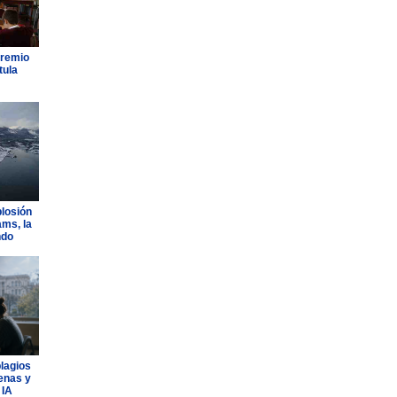
Premio
tula
plosión
ams, la
ndo
plagios
lenas y
 IA