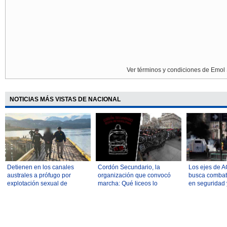
Ver términos y condiciones de Emol 
NOTICIAS MÁS VISTAS DE NACIONAL
Detienen en los canales
Cordón Secundario, la
Los ejes de 
australes a prófugo por
organización que convocó
busca combat
explotación sexual de
marcha: Qué liceos lo
en seguridad 
menores
integran y cuáles son sus
que se abren
demandas
implementarl