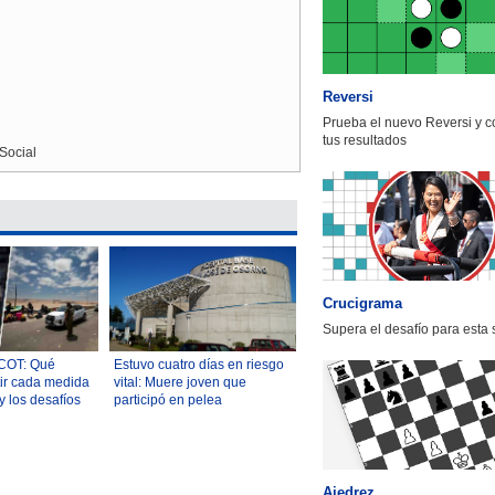
Reversi
Prueba el nuevo Reversi y 
tus resultados
Social
Crucigrama
Supera el desafío para esta
ACOT: Qué
Estuvo cuatro días en riesgo
ir cada medida
vital: Muere joven que
y los desafíos
participó en pelea
 para
clandestina en Osorno
as
Ajedrez