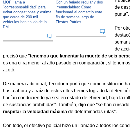
Pública
MOP llama a
Con un feriado regular y dos
de des
"corresponsabilidad" para
irrenunciables: Cómo
evitar congestiones y estima
funcionará el comercio este
punta".
que cerca de 200 mil
fin de semana largo de
vehículos han salido de la
Fiestas Patrias
RM
Por otr
destacó
semana 
de acci
precisó que "
tenemos que lamentar la muerte de seis pers
es una cifra menor al año pasado en comparación, sí tenemos 
acotó.
De manera adicional, Teixidor reportó que como institución ha
hasta ahora y a raíz de estos ellos hemos logrado la detenció
hacían conduciendo ya sea en estado de ebriedad, bajo la infl
de sustancias prohibidas". También, dijo que "se han cursado 
respetar la velocidad máxima
de determinadas rutas".
Con todo, el efectivo policial hizo un llamado a todos los con