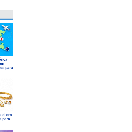
rica:
 en
ses para
 el oro
s para