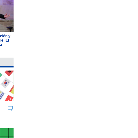
ción y
e: El
ia