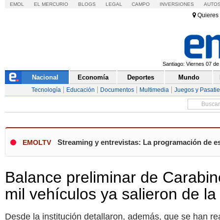
EMOL
EL MERCURIO
BLOGS
LEGAL
CAMPO
INVERSIONES
AUTO
Quieres 
Santiago: Viernes 07 de
Nacional
Economía
Deportes
Mundo
Tecnología
Educación
Documentos
Multimedia
Juegos y Pasati
Streaming y entrevistas: La programación de es
EMOLTV
Balance preliminar de Carabin
mil vehículos ya salieron de la
Desde la institución detallaron, además, que se han real