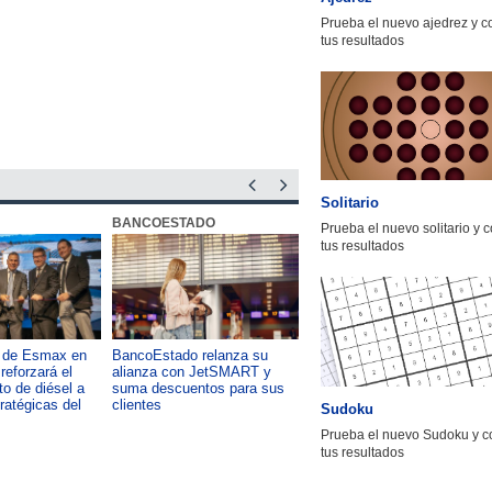
Prueba el nuevo ajedrez y 
tus resultados
Solitario
BANCOESTADO
OTIC CCHC
Prueba el nuevo solitario y 
tus resultados
a de Esmax en
BancoEstado relanza su
Capacitación como foco del
reforzará el
alianza con JetSMART y
desarrollo país: OTIC de la
o de diésel a
suma descuentos para sus
CChC lanza podcast sobre e
tratégicas del
clientes
impacto de formar talento
Sudoku
Prueba el nuevo Sudoku y c
tus resultados