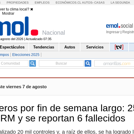
S
PROPIEDADES
EMPLEOS
ECONÓMICOS.CL
AUTOS
-
CASAS
LA SEGUNDA
ver tu clima local?
Mostrar
Nacional
Ingresar
Regist
|
 agosto del 2026 | Actualizado 07:35
Espectáculos
Tendencias
Autos
Servicios
empos
Elecciones 2025
te viernes 7 de agosto
eros por fin de semana largo: 
 RM y se reportan 6 fallecidos
izado 20 mil controles y, a raíz de ellos, se ha logrado 