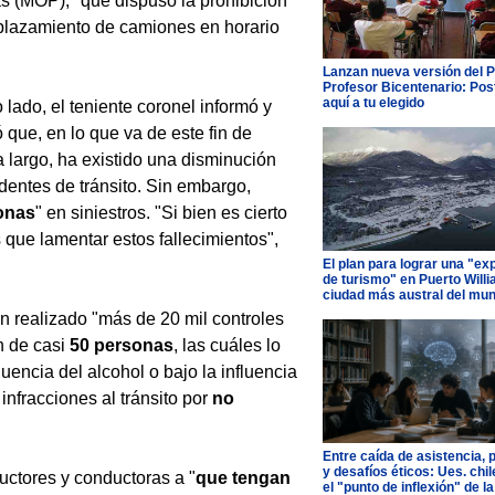
s (MOP), "que dispuso la prohibición
plazamiento de camiones en horario
Lanzan nueva versión del 
Profesor Bicentenario: Pos
aquí a tu elegido
o lado, el teniente coronel informó y
 que, en lo que va de este fin de
largo, ha existido una disminución
dentes de tránsito. Sin embargo,
onas
" en siniestros. "Si bien es cierto
que lamentar estos fallecimientos",
El plan para lograr una "ex
de turismo" en Puerto Willi
ciudad más austral del mu
n realizado "más de 20 mil controles
n de casi
50 personas
, las cuáles lo
uencia del alcohol o bajo la influencia
infracciones al tránsito por
no
Entre caída de asistencia, 
y desafíos éticos: Ues. chi
ductores y conductoras a "
que tengan
el "punto de inflexión" de la