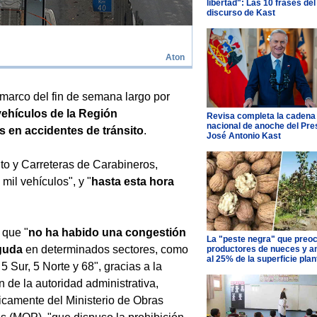
libertad": Las 10 frases del
discurso de Kast
Aton
 marco del fin de semana largo por
vehículos de la Región
Revisa completa la cadena
nacional de anoche del Pre
os en accidentes de tránsito
.
José Antonio Kast
ito y Carreteras de Carabineros,
mil vehículos", y "
hasta esta hora
 que "
no ha habido una congestión
La "peste negra" que preo
guda
en determinados sectores, como
productores de nueces y 
al 25% de la superficie pla
 5 Sur, 5 Norte y 68", gracias a la
n de la autoridad administrativa,
icamente del Ministerio de Obras