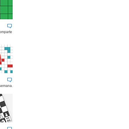
comparte
 semana.