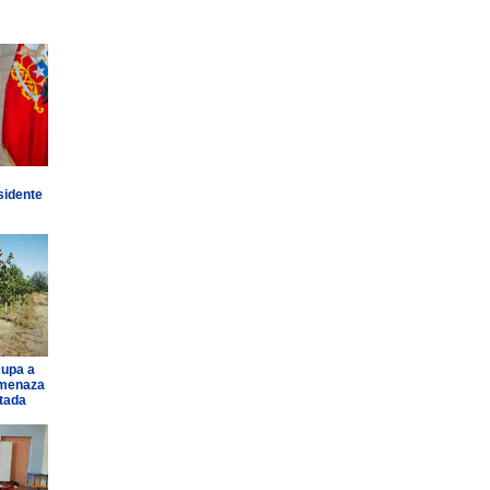
sidente
cupa a
amenaza
ntada