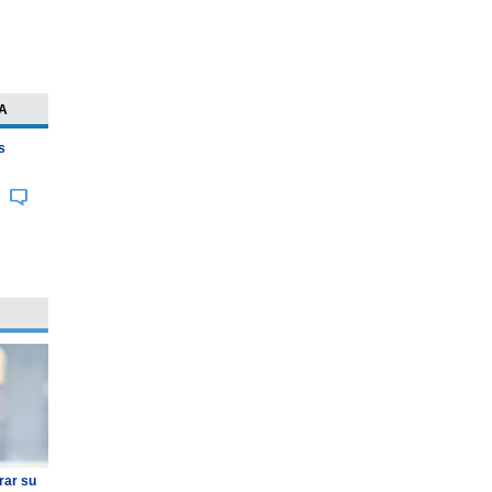
A
s
rar su