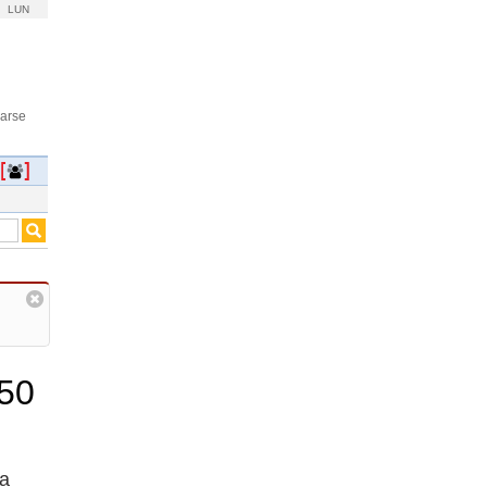
LUN
rarse
250
la