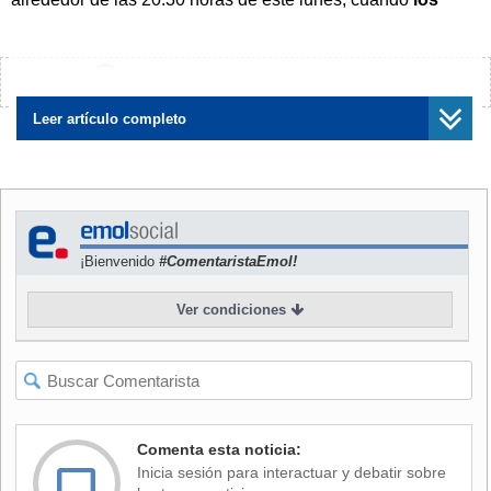
manifestantes se trasladaron desde Santiago Centro
hacia el sector oriente de la capital, deteniéndose en
lugares estratégicos
como sedes de partidos políticos.
¿Encontraste algún error?
Avísanos
"Dentro de este desplazamiento
Leer artículo completo
hubo algunos rayados
con sus consignas propias de ellos", explicó el funcionario
de Carabineros.
"
Finalmente se desplazan hacia el sector de Vitacura-
Las Condes, regresando al sector del Providencia
¡Bienvenido
#ComentaristaEmol!
alrededor de las 22:30 horas, hasta las afueras del Canal
13", agregó.
Ver condiciones
NOTICIA
RELACIONADA
Partido Radical denuncia
ataque a su sede en
Santiago Centro: Realizaron
rayados y tiraron carbón
Comenta esta noticia:
Inicia sesión para interactuar y debatir sobre