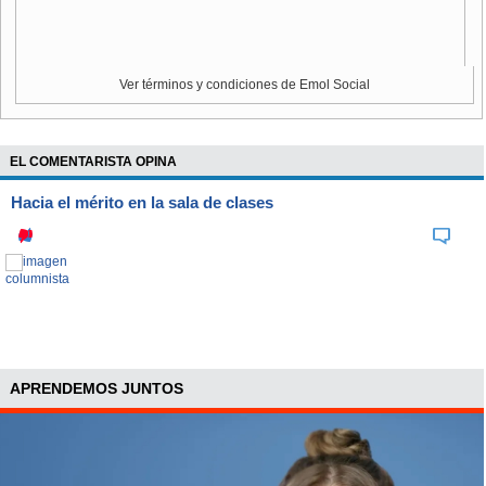
detención", puntualizó el uniformado.
Dos de los partidos políticos que fueron blanco de
Ver términos y condiciones de Emol Social
ataques fueron el Radical y Socialista
, los que sufrieron
rayados en sus sedes. Los manifestantes además lanzaron
carbón al interior de estas.
EL COMENTARISTA OPINA
Asimismo, según 24 Horas,
en Vitacura el grupo llegó
Hacia el mérito en la sala de clases
hasta el domicilio de Cristián Warnken
, líder de Amarillos
por Chile, para realizar una "funa" en su contra.
"Amarillos por Chile repudia los actos de matonaje
político
contra la casa de su presidente Cristián Warnken.
Estas muestras de violencia, cancelación y cobardía
son las razones que dan fuerza y sentido a nuestro
movimiento
. No nos atemorizarán", señalaron desde la
APRENDEMOS JUNTOS
colectividad en formación en un comunicado publicado en
su cuenta de Twitter.