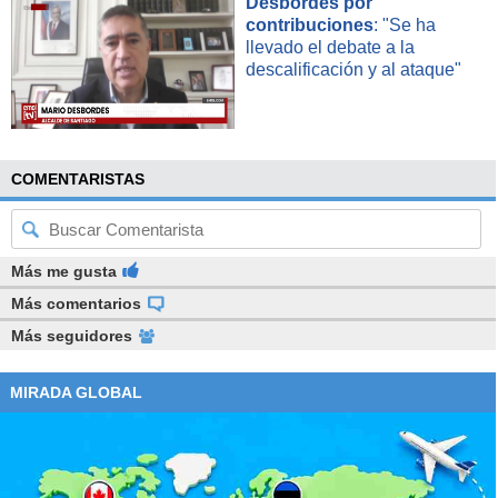
Desbordes por
contribuciones
: "Se ha
llevado el debate a la
descalificación y al ataque"
COMENTARISTAS
Más me gusta
Más comentarios
Más seguidores
MIRADA GLOBAL