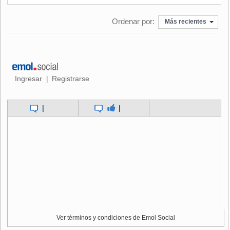
autorización para construir en una zona concesionada este
proyecto.
Ordenar por:
Más recientes
En ese sentido, se plantea una
plaza de acceso
, en donde
se configura el borde de contacto con la ciudad, con una
serie de decks, bancas de piedra y árboles nativos, que
darán sombra para la permanencia. Asimismo, se incorpora
Ingresar
Registrarse
|
un panel informativo con las indicaciones y atributos de la
ruta.
|
|
Ver términos y condiciones de Emol Social
Otro punto, es la aplicación de un “
Sendero Seguro
”. En la