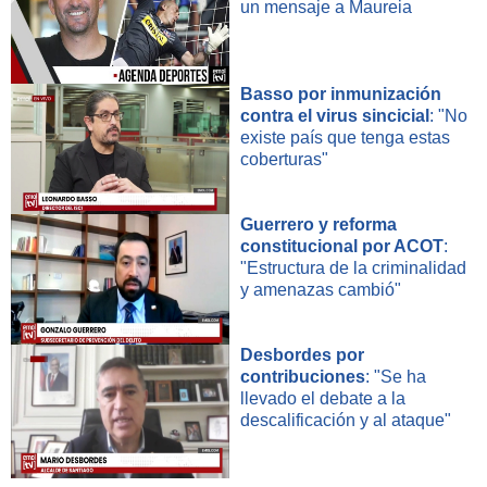
un mensaje a Maureia
Basso por inmunización
contra el virus sincicial
: "No
existe país que tenga estas
coberturas"
Guerrero y reforma
constitucional por ACOT
:
"Estructura de la criminalidad
y amenazas cambió"
Desbordes por
contribuciones
: "Se ha
llevado el debate a la
descalificación y al ataque"