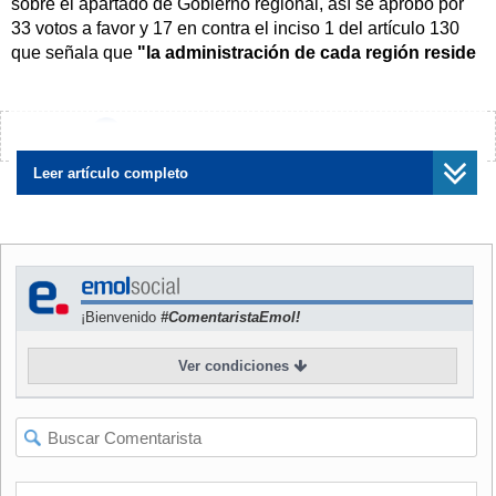
sobre el apartado de Gobierno regional, así se aprobó por
33 votos a favor y 17 en contra el inciso 1 del artículo 130
que señala que
"la administración de cada región reside
en el gobierno regional, constituido por el gobernador o
gobernadora regional y el consejo regional, cuyo
número de integrantes será establecido por ley. Estas
¿Encontraste algún error?
Avísanos
autoridades serán electas en la región por sufragio
universal, de conformidad con la Constitución y la ley
Leer artículo completo
electoral".
NOTICIA
RELACIONADA
Consejo aprueba normas
que transfieren
¡Bienvenido
#ComentaristaEmol!
competencias a gobiernos
regionales y
Ver condiciones
municipalidades
"El gobierno regional es una persona jurídica de
derecho público y con patrimonio propio,
que tiene por