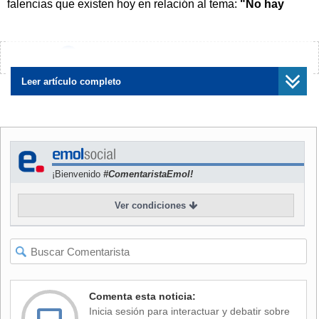
falencias que existen hoy en relación al tema:
"No hay
profesionales suficientes, eso es claro, nosotros
tenemos una brecha de recursos humanos"
.
¿Encontraste algún error?
Avísanos
NOTICIAS
RELACIONADAS
Leer artículo completo
¡Bienvenido
#ComentaristaEmol!
Video: Reina de España
Científicos identifican siete
recita un rap para generar
hábitos que previenen la
conciencia sobre la salud
depresión: Reducirían su
Ver condiciones
mental
probabilidad en un 57%
Comenta esta noticia:
Agregó que "de hecho, en los años de la pandemia, no se
Inicia sesión para interactuar y debatir sobre
entregaron becas para especialidad en salud mental. Este