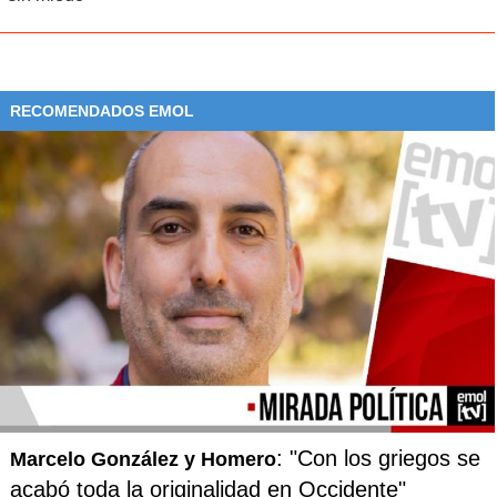
inclusión".
Aguilera destacó además que "este gobierno ha
comprometido la
creación de centros comunitarios de
RECOMENDADOS EMOL
salud mental
en un número importante" además de los
centros comunitarios para la demencia.
: "Con los griegos se
Marcelo González y Homero
acabó toda la originalidad en Occidente"