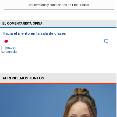
NOTICIAS
RELACIONADAS
Ver términos y condiciones de Emol Social
EL COMENTARISTA OPINA
Hacia el mérito en la sala de clases
Cuatro de cada diez chilenos
Soliloquio: El hábito de
dicen tener una calidad de
hablar en voz alta con uno
sueño "muy mala"
mismo que trae
sorprendentes beneficios
para la salud mental
APRENDEMOS JUNTOS
Entre las medidas para contener esos fallecimientos, la
secretaria de Estado destacó que "hemos disponibilizado
la
línea *4141 para la prevención de suicidio
desde el año
pasado, que también ha servido de ayuda para acoger a
personas que están con ideación suicida".