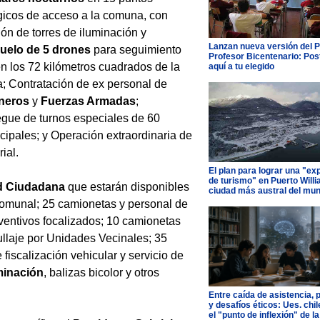
gicos de acceso a la comuna, con
ción de torres de iluminación y
Lanzan nueva versión del 
uelo de 5 drones
para seguimiento
Profesor Bicentenario: Pos
n los 72 kilómetros cuadrados de la
aquí a tu elegido
 Contratación de ex personal de
ineros
y
Fuerzas Armadas
;
gue de turnos especiales de 60
ipales; y Operación extraordinaria de
ial.
El plan para lograr una "ex
de turismo" en Puerto Willi
d Ciudadana
que estarán disponibles
ciudad más austral del mu
o comunal; 25 camionetas y personal de
ventivos focalizados; 10 camionetas
llaje por Unidades Vecinales; 35
iscalización vehicular y servicio de
uminación
, balizas bicolor y otros
Entre caída de asistencia, 
y desafíos éticos: Ues. chi
el "punto de inflexión" de la