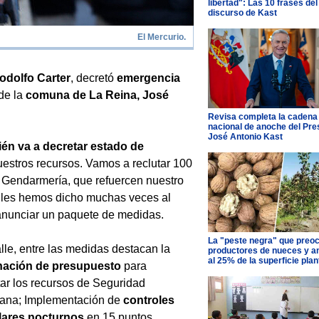
libertad": Las 10 frases del
discurso de Kast
El Mercurio.
Rodolfo Carter
, decretó
emergencia
de la
comuna de La Reina, José
Revisa completa la cadena
nacional de anoche del Pre
José Antonio Kast
ién va a decretar estado de
stros recursos. Vamos a reclutar 100
 Gendarmería, que refuercen nuestro
e les hemos dicho muchas veces al
s anunciar un paquete de medidas.
La "peste negra" que preo
lle, entre las medidas destacan la
productores de nueces y 
al 25% de la superficie pla
nación de presupuesto
para
r los recursos de Seguridad
ana; Implementación de
controles
lares nocturnos
en 15 puntos