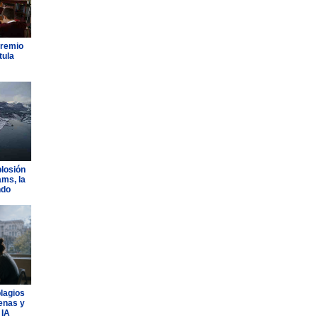
Premio
tula
plosión
ams, la
ndo
plagios
lenas y
 IA