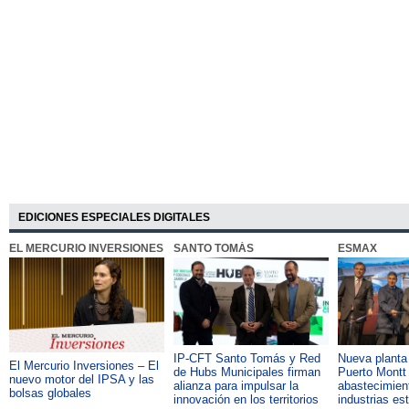
de Perú
marihuana
EDICIONES ESPECIALES DIGITALES
EL MERCURIO INVERSIONES
SANTO TOMÁS
ESMAX
IP-CFT Santo Tomás y Red
Nueva plant
El Mercurio Inversiones – El
de Hubs Municipales firman
Puerto Montt 
nuevo motor del IPSA y las
alianza para impulsar la
abastecimient
bolsas globales
innovación en los territorios
industrias es