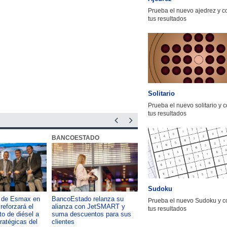
sospechas
Prueba el nuevo ajedrez y 
tus resultados
Solitario
Prueba el nuevo solitario y 
tus resultados
BANCOESTADO
OTIC CCHC
Sudoku
a de Esmax en
BancoEstado relanza su
Capacitación como foco del
Prueba el nuevo Sudoku y c
reforzará el
alianza con JetSMART y
desarrollo país: OTIC de la
tus resultados
o de diésel a
suma descuentos para sus
CChC lanza podcast sobre e
tratégicas del
clientes
impacto de formar talento