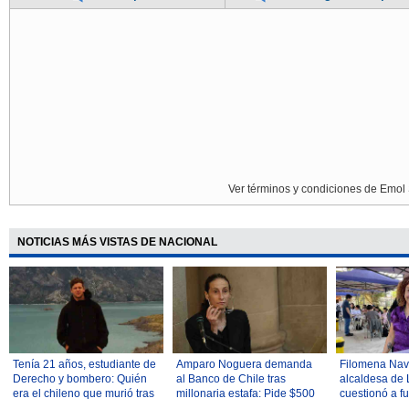
Ver términos y condiciones de Emol 
NOTICIAS MÁS VISTAS DE NACIONAL
Tenía 21 años, estudiante de
Amparo Noguera demanda
Filomena Navi
Derecho y bombero: Quién
al Banco de Chile tras
alcaldesa de 
era el chileno que murió tras
millonaria estafa: Pide $500
cuestionó a f
caída en la montaña más alta
millones
hallazgo de p