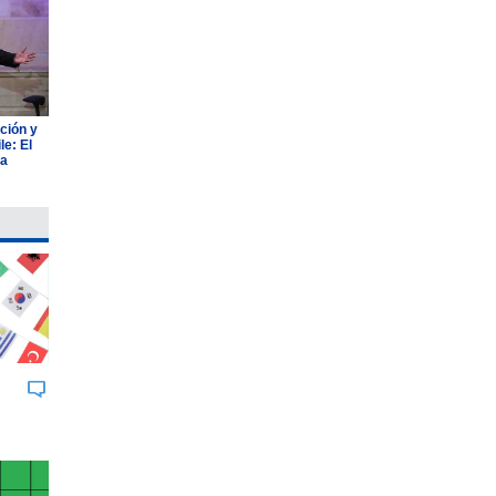
ción y
e: El
ia