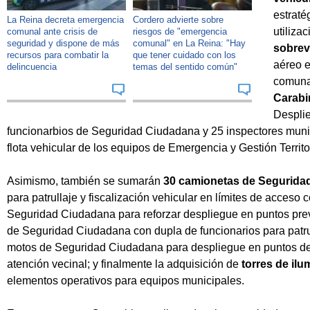
estraté
La Reina decreta emergencia
Cordero advierte sobre
utiliza
comunal ante crisis de
riesgos de "emergencia
seguridad y dispone de más
comunal" en La Reina: "Hay
sobrev
recursos para combatir la
que tener cuidado con los
aéreo e
delincuencia
temas del sentido común"
comuna;
Carab
Desplie
funcionarbios de Seguridad Ciudadana y 25 inspectores munic
flota vehicular de los equipos de Emergencia y Gestión Territor
Asimismo, también se sumarán
30 camionetas de Segurida
para patrullaje y fiscalización vehicular en límites de acces
Seguridad Ciudadana para reforzar despliegue en puntos pre
de Seguridad Ciudadana con dupla de funcionarios para patru
motos de Seguridad Ciudadana para despliegue en puntos de f
atención vecinal; y finalmente la adquisición de
torres de il
elementos operativos para equipos municipales.