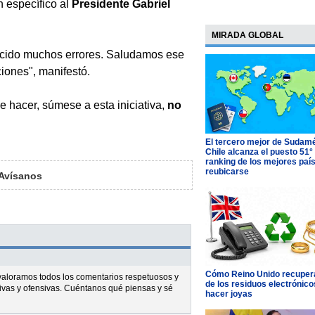
n específico al
Presidente Gabriel
MIRADA GLOBAL
nocido muchos errores. Saludamos ese
iones", manifestó.
e hacer, súmese a esta iniciativa,
no
El tercero mejor de Sudamé
Chile alcanza el puesto 51°
ranking de los mejores paí
reubicarse
Avísanos
Cómo Reino Unido recupera
l valoramos todos los comentarios respetuosos y
de los residuos electrónico
ivas y ofensivas. Cuéntanos qué piensas y sé
hacer joyas