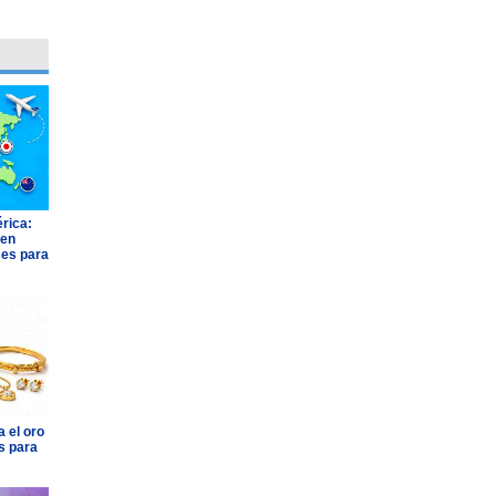
rica:
 en
ses para
 el oro
s para