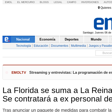
EMOL
EL MERCURIO
BLOGS
LEGAL
CAMPO
INVERSIONES
AUTO
Quieres 
Santiago: Jueves 06 de 
Nacional
Economía
Deportes
Mundo
Tecnología
Educación
Documentos
Multimedia
Juegos y Pasati
Streaming y entrevistas: La programación de es
EMOLTV
La Florida se suma a La Rein
Se contratará a ex personal d
Tras anunciar un paquete de medidas para combatir la d