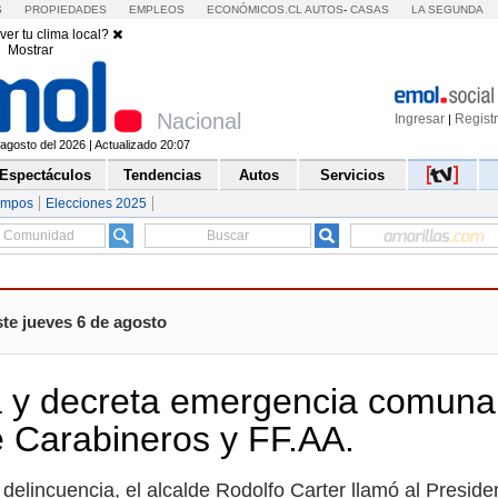
S
PROPIEDADES
EMPLEOS
ECONÓMICOS.CL
AUTOS
-
CASAS
LA SEGUNDA
ver tu clima local?
Mostrar
Nacional
Ingresar
Regist
|
agosto del 2026 | Actualizado 20:07
Espectáculos
Tendencias
Autos
Servicios
empos
Elecciones 2025
te jueves 6 de agosto
a y decreta emergencia comunal
e Carabineros y FF.AA.
elincuencia, el alcalde Rodolfo Carter llamó al Preside