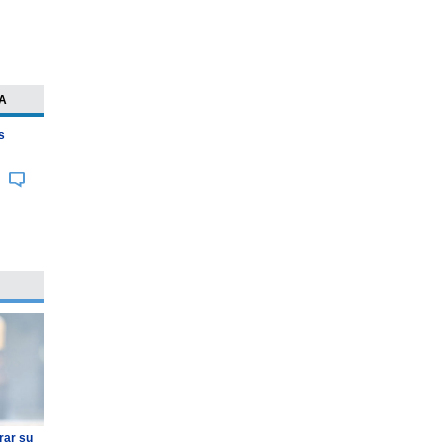
A
s
rar su