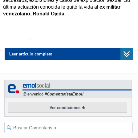
secuestros, extorsiones y casos de explotación sexual. Su
última actuación conocida le quitó la vida al
ex militar
venezolano, Ronald Ojeda
.
Pero otras organizaciones que están bajo la lupa de las
policías y el Ministerio Público podrían estar operando en el
país, aunque a un nivel aún un poco más discreto que el
¿Encontraste algún error?
Avísanos
asentado
Tren de Aragua
.
Leer artículo completo
NOTICIAS
RELACIONADAS
¡Bienvenido
#ComentaristaEmol!
Ver condiciones
Crimen de Ronald Ojeda:
Ausencia del Estado y
Diligencias arrojan que al
estructuras criminales: El
menos siete delincuentes
impacto en la seguridad que
participaron del secuestro
abren las tomas irregulares
con homicidio