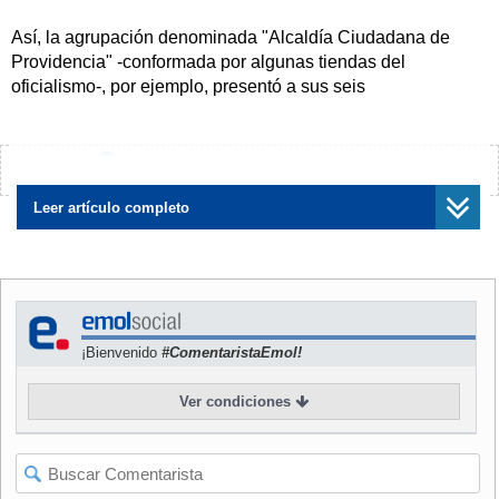
Así, la agrupación denominada "Alcaldía Ciudadana de
Providencia" -conformada por algunas tiendas del
oficialismo-, por ejemplo, presentó a sus seis
precandidatos, entre los que destaca la actual concejala
Josefa Errázuriz
, pues ya había estado en el sillón
municipal.
¿Encontraste algún error?
Avísanos
NOTICIAS
RELACIONADAS
Leer artículo completo
¡Bienvenido
#ComentaristaEmol!
Primarias en 45 comunas y
Pacto electoral con
Alessandri por Lo
Demócratas: Amarillos
Ver condiciones
Barnechea: Las definiciones
informa que iniciarán
de RN de cara a las
conversaciones para definir
municipales
candidatos "comunes"