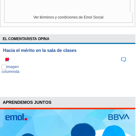
asunto: jamás se ha cuestionado la labor previa que se ha
ejecutado desde diversas alcaldías. Y, al contrario: estamos
Ver términos y condiciones de Emol Social
haciendo todas las gestiones necesarias para entregarle a
los municipios mayores atribuciones para eliminar la
denominada chatarra aérea de nuestras ciudades",
EL COMENTARISTA OPINA
cerraron.
Hacia el mérito en la sala de clases
APRENDEMOS JUNTOS