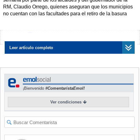
RM, Claudio Orrego, quienes aseguran que los municipios
no cuentan con las facultades para el retiro de la basura
aérea para evitar riesgos asociados a los cables en desuso.
Esto, pese a que el subsecretario de
telecomunicaciones, Claudio Araya, afirma que sí las
¿Encontraste algún error?
Avísanos
tienen.
Leer artículo completo
NOTICIA
RELACIONADA
Polémica por reglamento:
Orrego contradice a la
Subtel por ley "chao cables"
y asegura que municipios no
¡Bienvenido
#ComentaristaEmol!
tienen facultades
Ver condiciones
En medio de esa disputa,
la Subsecretaría de
Telecomunicaciones (Subtel)
anunció este miércoles que
esta semana reingresarán a la Contraloría el documento
con el reglamento para su revisión.