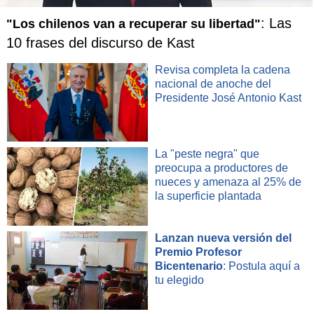
además de la compensación establecida en la tabla.
: Las
"Los chilenos van a recuperar su libertad"
NOTICIAS
RELACIONADAS
10 frases del discurso de Kast
Revisa completa la cadena
nacional de anoche del
Presidente José Antonio Kast
Fiestas Patrias: Trámite
Abigeato genera pérdidas de
permite a emprendedores no
La "peste negra" que
al menos $1.600 millones y
formalizados vender en
preocupa a productores de
ganaderos alertan por
ferias y fondas esporádicas
nueces y amenaza al 25% de
aumento de cara a Fiestas
la superficie plantada
Patrias
Lanzan nueva versión del
Premio Profesor
5. Las personas pueden ceder su pasaje a otra persona
Bicentenario
: Postula aquí a
natural
solo una vez.
Este derecho es solo para vuelos
tu elegido
nacionales y no tiene costos asociados, siendo
el plazo
límite para realizarlo 24 horas antes del vuelo.
Sin