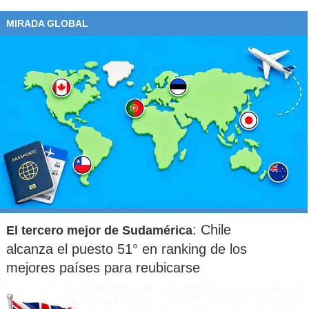
9. Finalmente, es necesario saber que existen
indemnizaciones por daño o pérdida de equipaje
. Si es
MIRADA GLOBAL
un vuelo internacional, puede recibir hasta
$1.200.000
,
mientras que en vuelos domésticos esta cifra aumenta a
$1.300.000.
Además, todo viajero puede recurrir a los
Tribunales de Justicia para solicitar una indemnización
mayor.
: Chile
El tercero mejor de Sudamérica
alcanza el puesto 51° en ranking de los
mejores países para reubicarse