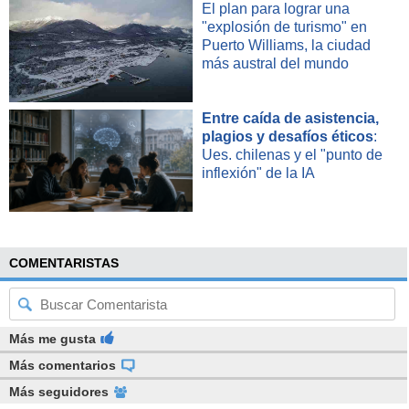
El plan para lograr una
protección de la persona frente al totalitarismo (...) en el
"explosión de turismo" en
segundo proceso eso cambiaba y decía que estado está al
Puerto Williams, la ciudad
servicio de las personas y de la sociedad".
más austral del mundo
Entre caída de asistencia,
plagios y desafíos éticos
:
Ues. chilenas y el "punto de
inflexión" de la IA
COMENTARISTAS
Más me gusta
Más comentarios
Más seguidores