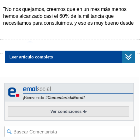
"No nos quejamos, creemos que en un mes más menos
hemos alcanzado casi el 60% de la militancia que
necesitamos para constituirnos, y eso es muy bueno desde
el punto de vista de la conformación de un partido.
Si
nosotros seguimos a este paso, esperamos en marzo,
abril, estar constituido en todo Chile",
dijo a
Emol
su
¿Encontraste algún error?
Avísanos
presidente y diputado,
Johannes Kaiser.
Leer artículo completo
NOTICIA
RELACIONADA
¿Kaiser al alza?: Las
razones del despegue y
cómo afecta la irrupción del
diputado la presidencial en
¡Bienvenido
#ComentaristaEmol!
la derecha
Ver condiciones
La colectividad ha cobrado relevancia por estos días por la
irrupción de Kaiser, en las últimas encuestas de opinión
pública. De acuerdo a la Cadem del lunes, el parlamentario