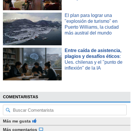
El plan para lograr una
"explosión de turismo" en
Puerto Williams, la ciudad
más austral del mundo
Entre caída de asistencia,
plagios y desafíos éticos
:
Ues. chilenas y el "punto de
inflexión" de la IA
COMENTARISTAS
Más me gusta
Más comentarios