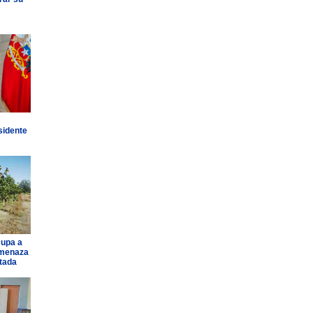
sidente
cupa a
amenaza
ntada