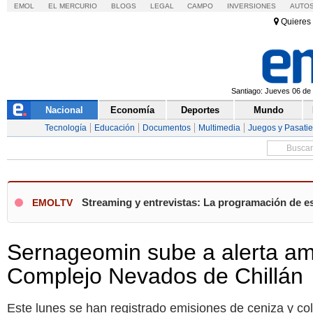
EMOL
EL MERCURIO
BLOGS
LEGAL
CAMPO
INVERSIONES
AUTO
Quieres 
Santiago: Jueves 06 de 
Nacional
Economía
Deportes
Mundo
Tecnología
Educación
Documentos
Multimedia
Juegos y Pasati
Streaming y entrevistas: La programación de es
EMOLTV
Sernageomin sube a alerta amar
Complejo Nevados de Chillán
Este lunes se han registrado emisiones de ceniza y co