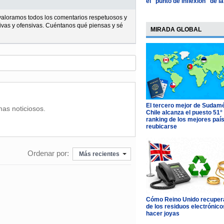
el "punto de inflexión" de la
l valoramos todos los comentarios respetuosos y
ivas y ofensivas. Cuéntanos qué piensas y sé
MIRADA GLOBAL
El tercero mejor de Sudamé
mas noticiosos.
Chile alcanza el puesto 51°
ranking de los mejores paí
reubicarse
Ordenar por:
Más recientes
Cómo Reino Unido recupera
de los residuos electrónico
hacer joyas