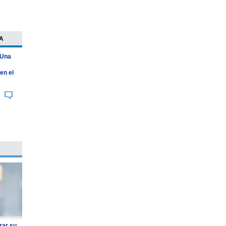
A
 Una
en el
rar su