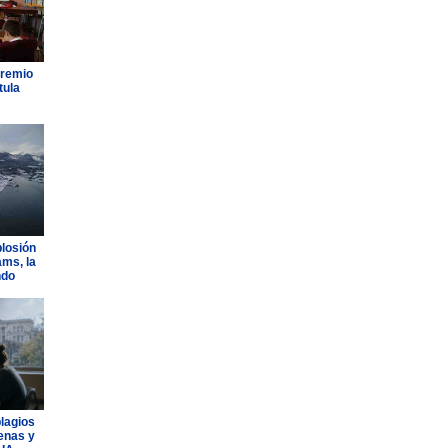
Premio
tula
plosión
ams, la
ndo
plagios
lenas y