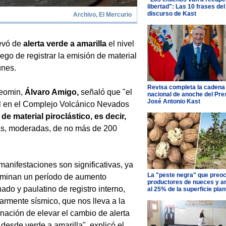
libertad": Las 10 frases del
discurso de Kast
Archivo, El Mercurio
levó de
alerta verde a amarilla
el nivel
go de registrar la emisión de material
unes.
Revisa completa la cadena
geomin,
Álvaro Amigo,
señaló que "el
nacional de anoche del Pre
José Antonio Kast
ial en el Complejo Volcánico Nevados
de material piroclástico, es decir,
as, moderadas, de no más de 200
manifestaciones son significativas, ya
La "peste negra" que preo
lminan un período de aumento
productores de nueces y 
ado y paulatino de registro interno,
al 25% de la superficie pla
larmente sísmico, que nos lleva a la
nación de elevar el cambio de alerta
 desde verde a amarilla", explicó el