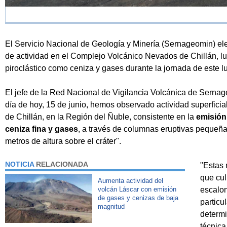
El Servicio Nacional de Geología y Minería (Sernageomin) e
de actividad en el Complejo Volcánico Nevados de Chillán, lue
piroclástico como ceniza y gases durante la jornada de este l
El jefe de la Red Nacional de Vigilancia Volcánica de Serna
día de hoy, 15 de junio, hemos observado actividad superfic
de Chillán, en la Región del Ñuble, consistente en la
emisión 
ceniza fina y gases
, a través de columnas eruptivas pequeñ
metros de altura sobre el cráter".
NOTICIA
RELACIONADA
"Estas 
que cu
Aumenta actividad del
volcán Láscar con emisión
escalon
de gases y cenizas de baja
particu
magnitud
determi
técnica