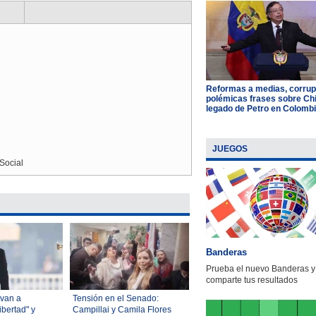
Reformas a medias, corrup
polémicas frases sobre Chil
legado de Petro en Colomb
JUEGOS
Social
Banderas
Prueba el nuevo Banderas y
comparte tus resultados
 van a
Tensión en el Senado:
ibertad" y
Campillai y Camila Flores