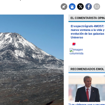
EL COMENTARISTA OPIN
El espectrógrafo 4MOST:
nueva ventana a la vida y
evolución de las galaxias 
Universo
RECOMENDADOS EMOL
"Los chilenos van a recupe