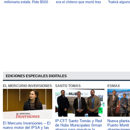
millonaria estafa: Pide $500
era el chileno que murió tras
"habrá algun
millones
caída en la montaña más alta
oponerse": La
de Perú
discurso de K
EDICIONES ESPECIALES DIGITALES
EL MERCURIO INVERSIONES
SANTO TOMÁS
ESMAX
IP-CFT Santo Tomás y Red
Nueva plant
El Mercurio Inversiones – El
de Hubs Municipales firman
Puerto Montt 
nuevo motor del IPSA y las
alianza para impulsar la
abastecimient