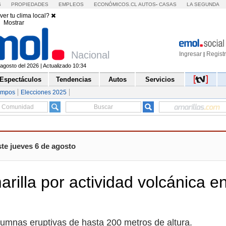
S
PROPIEDADES
EMPLEOS
ECONÓMICOS.CL
AUTOS
-
CASAS
LA SEGUNDA
ver tu clima local?
Mostrar
Nacional
Ingresar
Regist
|
agosto del 2026 | Actualizado 10:34
Espectáculos
Tendencias
Autos
Servicios
empos
Elecciones 2025
te jueves 6 de agosto
illa por actividad volcánica en
lumnas eruptivas de hasta 200 metros de altura.