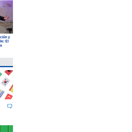
ción y
e: El
ia