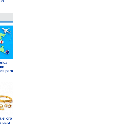
 IA
rica:
 en
ses para
 el oro
s para