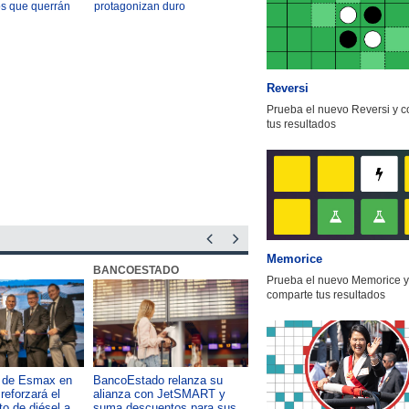
os que querrán
protagonizan duro
s 10 frases del
enfrentamiento tras debate
ast
por indultos a uniformados
Reversi
Prueba el nuevo Reversi y 
tus resultados
Memorice
BANCOESTADO
OTIC CCHC
Prueba el nuevo Memorice y
comparte tus resultados
a de Esmax en
BancoEstado relanza su
Capacitación como foco del
reforzará el
alianza con JetSMART y
desarrollo país: OTIC de la
o de diésel a
suma descuentos para sus
CChC lanza podcast sobre e