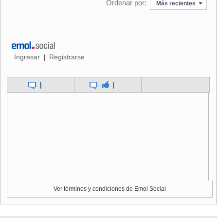
Ordenar por:
sistema en Estados Unidos, país que carece de trenes de
Más recientes
alta velocidad.
"Países como Estados Unidos, Canadá o China están
compitiendo para ser los primeros en desarrollar esta
tecnología futurista y nosotros también vamos a intentar
Ingresar
Registrarse
|
adelantarnos", afirmó el portavoz del KRRI.
|
|
Ver términos y condiciones de Emol Social