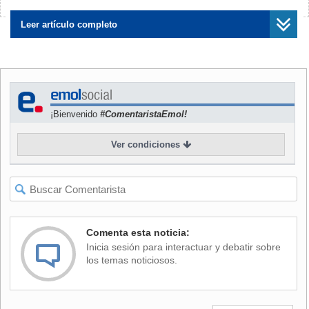
¿Encontraste algún error?
Avísanos
portavoz del KRRI, entidad gestionada por el Gobierno
surcoreano.
Leer artículo completo
De esta manera, la Universidad, el KRRI y el resto de
participantes realizarán durante los tres próximos años un
estudio para la viabilidad de una línea entre Seúl y Busan,
que una las dos principales ciudades del país a “menos de
¡Bienvenido
#ComentaristaEmol!
media hora”, pese a que tienen unos 400 kilómetros de
distancia.
Ver condiciones
La técnica que se pretende utilizar es la tecnología de los
tubos "al vacío", que permitiría circular a velocidades
cercanas a la del sonido -en torno a los 1.200 kilómetros
por hora- ante la ausencia de fricción y de resistencia del
aire.
Comenta esta noticia:
Inicia sesión para interactuar y debatir sobre
En 2013, el magnate de innovación Elon Musk dio a
los temas noticiosos.
conocer este concepto de transporte el que bautizó como
"Hyperloop". Musk busca desarrollarlo como un diseño de
código abierto con la intención de implementar el mismo