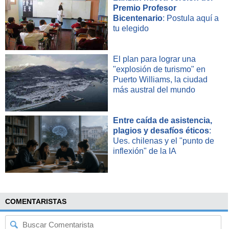
Premio Profesor
Bicentenario
: Postula aquí a
tu elegido
El plan para lograr una
"explosión de turismo" en
Puerto Williams, la ciudad
más austral del mundo
Entre caída de asistencia,
plagios y desafíos éticos
:
Ues. chilenas y el "punto de
inflexión" de la IA
COMENTARISTAS