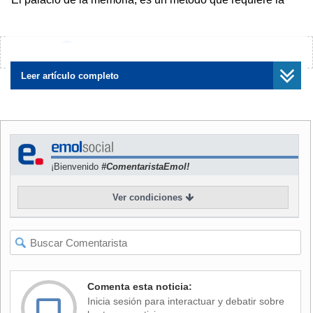
previa memorización de otras cosas", explica Rieznik a
Emol. "Por ejemplo, una de las presentaciones que yo hago
en mi espectáculo es que el público me dice 20 objetos y yo
¿Encontraste algún error?
Avísanos
automáticamente los recuerdo. Para eso he prememorizado
una lista de objetos y a medida que me van diciendo los
Leer artículo completo
objetos que el público quiere que yo recuerde, hago
relaciones visuales e imagino cosas visualmente del objeto
que yo tengo ya recordado previamente".
Este tipo de técnicas es algo sobre lo que Rieznik
¡Bienvenido
#ComentaristaEmol!
profundiza en su episodio en la serie "Asombrosamente",
transmitida por el canal NatGeo en Chile y Latinoamérica, y
Ver condiciones
que destaca diversos aspectos de la neurociencia y las
capacidades del cerebro humano.
El experto asegura que esto tiene su base en que "nuestro
cerebro es muy bueno para las imágenes visuales", algo
que -explica- fue descubierto por los científicos griegos.
Comenta esta noticia:
"Cada vez que queremos recordar un dato aburrido, lo que
Inicia sesión para interactuar y debatir sobre
tenemos que hacer es transformar ese dato aburrido, sea