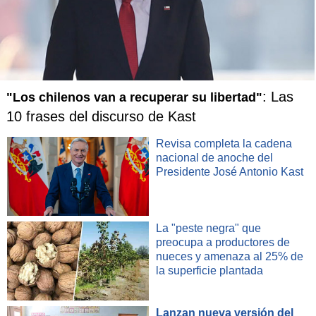
entonces si me dicen 'el número 4 es teléfono', entonces yo
hago una asociación mental entre un pato y un teléfono:
algo que ya tengo memorizado y algo que tengo que
memorizar ahora", detalla el experto.
Desde ahí, Rieznik lo que hace es "me imagino hablando
: Las
"Los chilenos van a recuperar su libertad"
por teléfono con el Pato Donald, al crear esa imagen que es
tan rara, que nunca vi en mi vida, automáticamente me
10 frases del discurso de Kast
queda grabada en la memoria".
Revisa completa la cadena
nacional de anoche del
El atleta mental asegura que "esto es algo que
Presidente José Antonio Kast
descubrieron los griegos y que la neurociencia ahora está
empezando a entender cómo y por qué funciona".
La "peste negra" que
preocupa a productores de
nueces y amenaza al 25% de
la superficie plantada
Lanzan nueva versión del