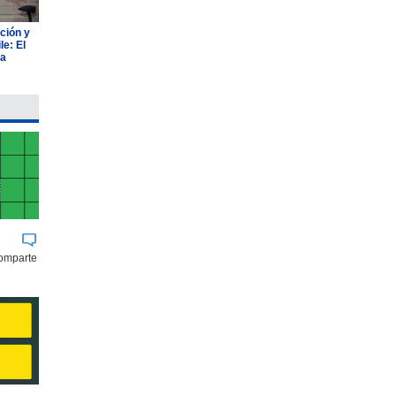
ción y
e: El
ia
comparte