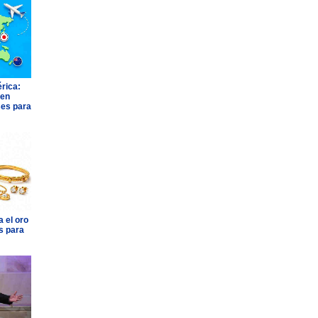
rica:
 en
ses para
 el oro
s para