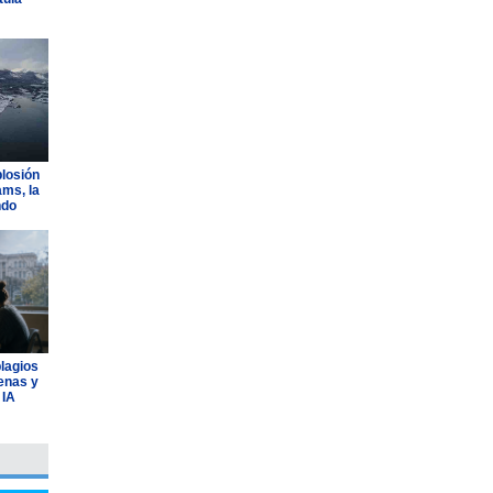
plosión
ams, la
ndo
plagios
lenas y
 IA