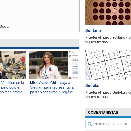
Social
Solitario
Prueba el nuevo solitario y 
tus resultados
€1 millón en la
Miss Mundo Chile viaja a
Sudoku
a pero botó el
Vietnam para representar al
sa recolectora
país en concurso: "Llegó el
Prueba el nuevo Sudoku y c
ayudó a
momento de comenzar esta
tus resultados
aventura"
COMENTARISTAS