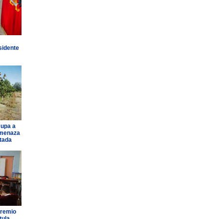
sidente
cupa a
amenaza
ntada
Premio
tula