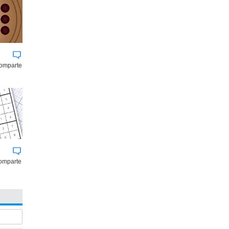
comparte
omparte