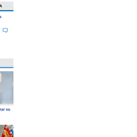
A
s
rar su