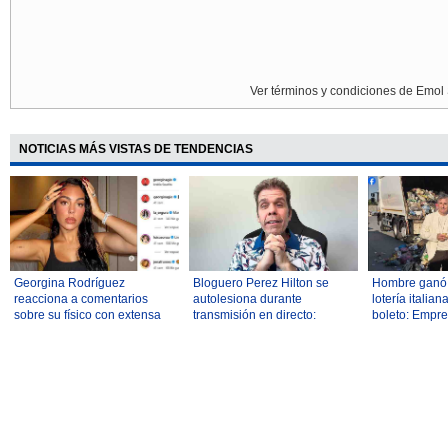
Ver términos y condiciones de Emol 
NOTICIAS MÁS VISTAS DE TENDENCIAS
Georgina Rodríguez
Bloguero Perez Hilton se
Hombre ganó 
reacciona a comentarios
autolesiona durante
lotería italian
sobre su físico con extensa
transmisión en directo:
boleto: Empre
reflexión: "¿Quién decide
Policía fue alertada y lo llevó
de basura lo 
cuál es el cuerpo 'correcto'?"
a un hospital de Miami
recuperarlo