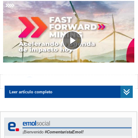
Play
Video
¿Encontraste algún error?
Avísanos
El
biministro de Minería y Energía, Juan Carlos Jobet,
abordó durante esta jornada el importante papel que
Leer artículo completo
cumple la industria minera nacional en las acciones
tendientes a detener el cambio climático y enfrentar otros
temas de relevancia tales como las actuales demandas
sociales, la transformación digital y la reactivación de una
economía sostenible a través del tiempo.
¡Bienvenido
#ComentaristaEmol!
Invitado como panelista al encuentro “Fast Forward