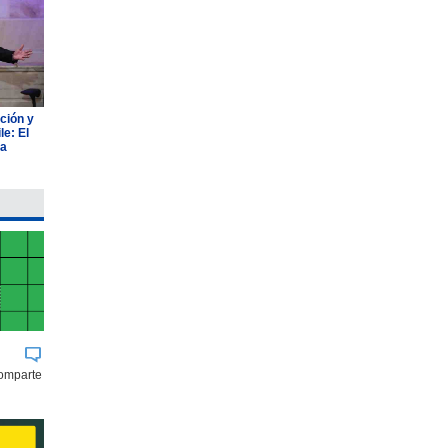
ción y
e: El
ia
comparte