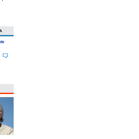
A
 de