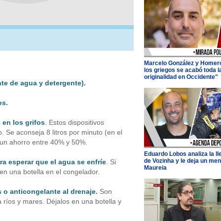
Marcelo González y Homer
los griegos se acabó toda l
originalidad en Occidente"
nte de agua y detergente).
os.
 en los grifos
. Estos dispositivos
o. Se aconseja 8 litros por minuto (en el
s un ahorro entre 40% y 50%.
Eduardo Lobos analiza la l
de Vozinha y le deja un men
ra esperar que el agua se enfríe
. Si
Maureia
en una botella en el congelador.
s o anticongelante al drenaje.
Son
ríos y mares. Déjalos en una botella y