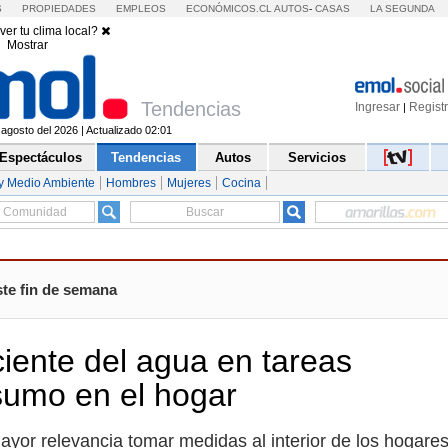
S
PROPIEDADES
EMPLEOS
ECONÓMICOS.CL
AUTOS
-
CASAS
LA SEGUNDA
ver tu clima local?
Mostrar
Tendencias
Ingresar
Regist
|
agosto del 2026 | Actualizado 02:01
Espectáculos
Tendencias
Autos
Servicios
y Medio Ambiente
Hombres
Mujeres
Cocina
ste fin de semana
iente del agua en tareas
nsumo en el hogar
ayor relevancia tomar medidas al interior de los hogare