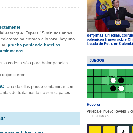
fectamente
del estanque. Espera 15 minutos antes
Reformas a medias, corrup
l colorante ha entrado a la taza, hay una
polémicas frases sobre Chil
legado de Petro en Colomb
gua,
prueba poniendo botellas
sumir menos.
JUEGOS
es la cadena sólo para botar papeles.
o dejes correr.
 WC
. Una de ellas puede contaminar con
plantas de tratamiento no son capaces
Reversi
Prueba el nuevo Reversi y 
tus resultados
gar
ara evitar filtraciones.