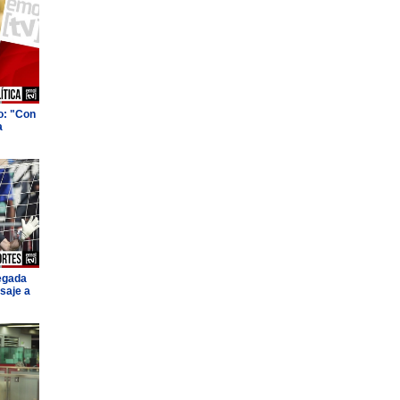
o: "Con
a
legada
saje a