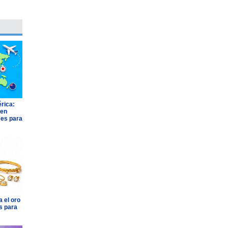
rica:
 en
ses para
 el oro
s para