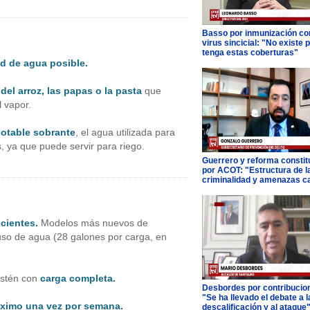
Basso por inmunización con
virus sincicial: "No existe 
tenga estas coberturas"
d de agua posible.
el arroz, las papas o la pasta
que
l vapor.
potable sobrante
, el agua utilizada para
s, ya que puede servir para riego.
Guerrero y reforma constit
por ACOT: "Estructura de l
criminalidad y amenazas c
cientes.
Modelos más nuevos de
uso de agua (28 galones por carga, en
estén con
carga completa.
Desbordes por contribucio
"Se ha llevado el debate a l
imo una vez por semana.
descalificación y al ataque