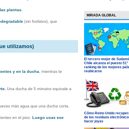
las plantas.
MIRADA GLOBAL
iodegradable
(sin fosfatos), que
ue utilizamos
)
El tercero mejor de Sudamé
Chile alcanza el puesto 51°
ranking de los mejores paí
reubicarse
dientes y en la ducha
, mientras te
rte.
Una ducha de 5 minutos equivale a
e veces más agua que una ducha corta.
Cómo Reino Unido recupera
de los residuos electrónico
ientes en el piso.
Luego usas ese
hacer joyas