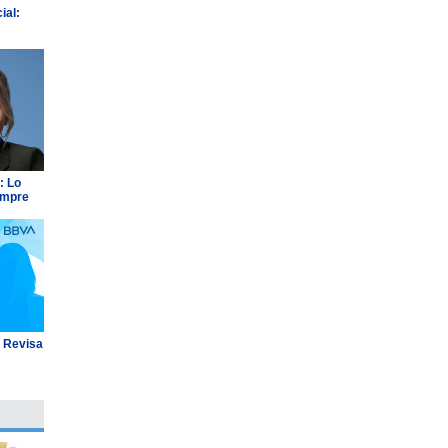
ial:
: Lo
empre
: Revisa