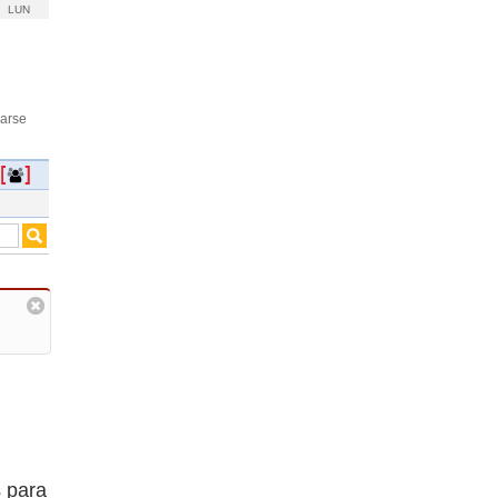
LUN
rarse
s para