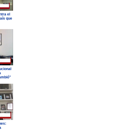
tra el
país que
ucional
a
ambió"
nes:
a
"