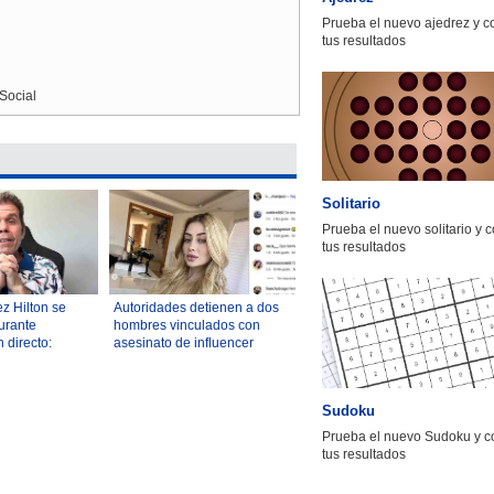
Prueba el nuevo ajedrez y 
tus resultados
Social
Solitario
Prueba el nuevo solitario y 
tus resultados
z Hilton se
Autoridades detienen a dos
urante
hombres vinculados con
 directo:
asesinato de influencer
rtada y lo llevó
perpetrado mientras
 de Miami
transmitía en vivo en México
Sudoku
Prueba el nuevo Sudoku y c
tus resultados