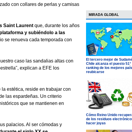
lzado con collares de perlas y camisas
MIRADA GLOBAL
s Saint Laurent
que, durante los años
plataforma y subiéndolo a las
rio se renueva cada temporada con
El tercero mejor de Sudamé
uestro caso las sandalias altas con
Chile alcanza el puesto 51°
strella", explican a EFE los
ranking de los mejores paí
reubicarse
la estética, reside en trabajar con
e las espardeñas. Un criterio
históricos que se mantienen en
Cómo Reino Unido recupera
de los residuos electrónico
hacer joyas
sus palacios. Al ser cómodas y
durante el siglo XX se