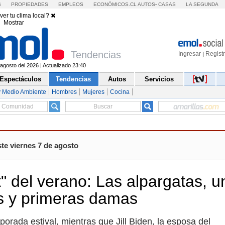
S
PROPIEDADES
EMPLEOS
ECONÓMICOS.CL
AUTOS
-
CASAS
LA SEGUNDA
ver tu clima local?
Mostrar
Tendencias
Ingresar
Regist
|
agosto del 2026 | Actualizado 23:40
Espectáculos
Tendencias
Autos
Servicios
y Medio Ambiente
Hombres
Mujeres
Cocina
te viernes 7 de agosto
" del verano: Las alpargatas, u
as y primeras damas
rada estival, mientras que Jill Biden, la esposa del