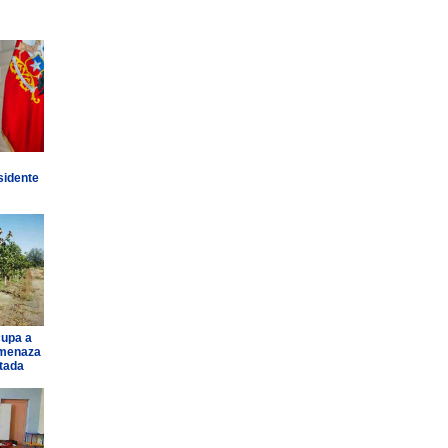
sidente
cupa a
amenaza
ntada