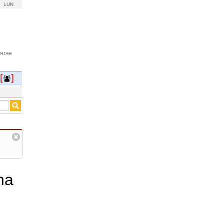
LUN
rarse
na