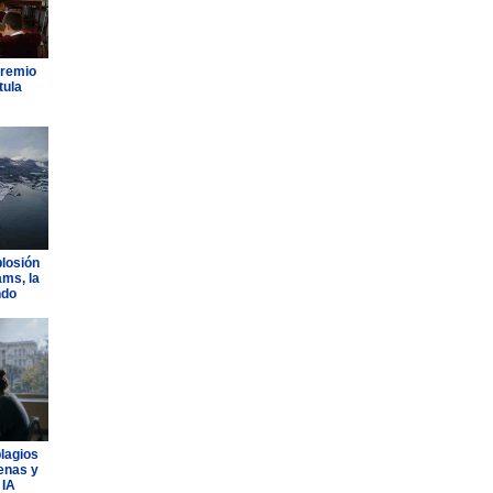
Premio
tula
plosión
ams, la
ndo
plagios
lenas y
 IA