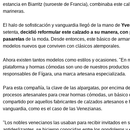
estancia en Biarritz (suroeste de Francia), combinaba este ca
marineras.
El halo de sofisticación y vanguardia llegó de la mano de
Yve
setenta,
decidió reformular este calzado a su manera, con 
pasarelas
de la moda. Desde entonces, este básico de arma
modelos nuevos que conviven con clásicos atemporales.
Ahora existen tantos modelos como estilos y ocasiones. "En n
plataforma y hormas cómodas son uno de nuestros productos e
responsables de Fígara, una marca artesana especializada.
Para esta compañía, la clave de las alpargatas, por encima de 
procesos artesanales para crear hormas cómodas, un básico d
compartido por aquellos fabricantes de calzados artesanos e 
vanguardia, como es el caso de las Venezianas.
"Los nobles venecianos las usaban para recibir invitados en 
antideslizantes, se hicieron conocidas entre los gondoleros y