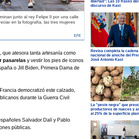
libertad": Las 10 frases del
discurso de Kast
aminan junto al rey Felipe II por una calle
iar en la fotografía, las tres mujeres
EFE
Revisa completa la cadena
, que atesora tanta artesanía como
nacional de anoche del Pre
José Antonio Kast
or pasarelas
y vestir los pies de iconos
España o Jill Biden, Primera Dama de
Francia democratizó este calzado,
licanos durante la Guerra Civil
La "peste negra" que preo
productores de nueces y 
al 25% de la superficie pla
españoles Salvador Dalí y Pablo
iones públicas.