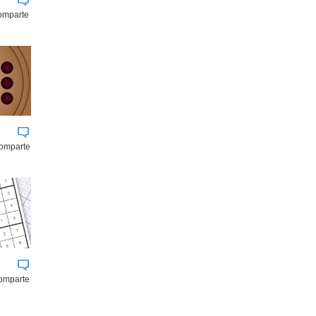
comparte
comparte
omparte