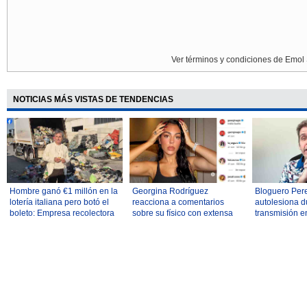
Ver términos y condiciones de Emol 
NOTICIAS MÁS VISTAS DE TENDENCIAS
Hombre ganó €1 millón en la
Georgina Rodríguez
Bloguero Pere
lotería italiana pero botó el
reacciona a comentarios
autolesiona d
boleto: Empresa recolectora
sobre su físico con extensa
transmisión en
de basura lo ayudó a
reflexión: "¿Quién decide
Policía fue ale
recuperarlo
cuál es el cuerpo 'correcto'?"
a un hospital