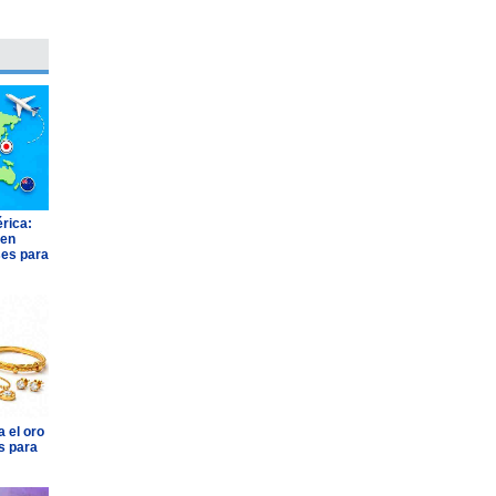
rica:
 en
ses para
 el oro
s para