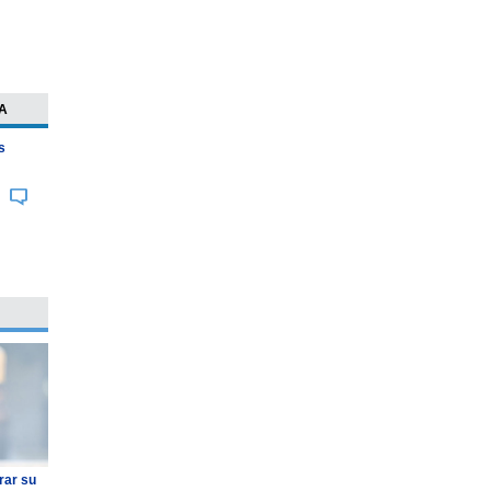
A
s
rar su