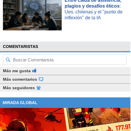
Entre caída de asistencia,
plagios y desafíos éticos
:
Ues. chilenas y el "punto de
inflexión" de la IA
COMENTARISTAS
Más me gusta
Más comentarios
Más seguidores
MIRADA GLOBAL