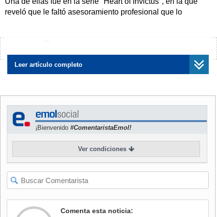
Una de ellas fue en la serie "Heart of Invictus", en la que
reveló que le faltó asesoramiento profesional que lo
ayudara a superar ese momento. "
No tenía esa estructura
de apoyo, esa red o ese asesoramiento experto para
identificar lo que realmente me estaba pasando
", indicó
¿Encontraste algún error?
Avísanos
en la producción de Netflix, según recogió ABC España.
Leer artículo completo
NOTICIAS
RELACIONADAS
¡Bienvenido
#ComentaristaEmol!
Ver condiciones
Harry y Meghan llegan a
Harry llegó a Londres para
Nigeria: Bailaron con niños y
aniversario de los Juegos
el príncipe ofreció una charla
Invictus pero no podrá
de salud mental
reunirse con su padre
Comenta esta noticia: