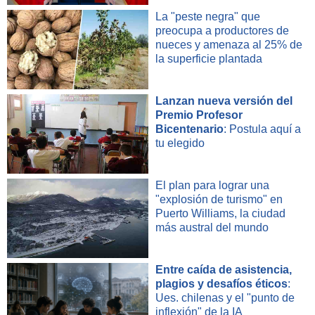
La "peste negra" que
preocupa a productores de
nueces y amenaza al 25% de
la superficie plantada
Lanzan nueva versión del
Premio Profesor
Bicentenario
: Postula aquí a
tu elegido
El plan para lograr una
"explosión de turismo" en
Puerto Williams, la ciudad
más austral del mundo
Entre caída de asistencia,
plagios y desafíos éticos
:
Ues. chilenas y el "punto de
inflexión" de la IA