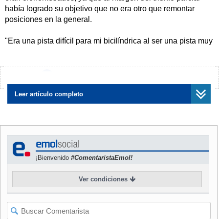
había logrado su objetivo que no era otro que remontar
posiciones en la general.
"Era una pista difícil para mi bicilíndrica al ser una pista muy
retorcida y con muchos cambios de dirección, así que no
tenía claro que pudiera ganar", dijo Roma.
¿Encontraste algún error?
Avísanos
El piloto mostró un moderado optimismo al decir que "no
hay que ponerse eufórico, porque son sólo han sido 25
Leer artículo completo
kilómetros y todo está por llegar. Yo quería colocarme lo
más arriba posible en la general y lo he conseguido para
afrontar con tranquilidad la quinta etapa que conozco bien".
Por su parte, Isidre Esteve (KTM 950 lc8 moviStar Repsol),
¡Bienvenido
#ComentaristaEmol!
que en un principio fue dado como vencedor de la etapa,
pero después la organización alegando un "error de
Ver condiciones
cronometraje", lo ubico en el puesto 20, dijo encontrarse
"decepcionado".
"Me he sorprendido mucho cuando me han dicho que había