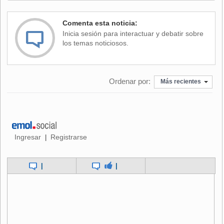
le costó una fractura de clavícula, por lo que se sumará a la
lista de bajas en la que ya estaba Vicente García-Huidobro,
Comenta esta noticia:
quien se recupera rápidamente de la fractura de fémur que
Inicia sesión para interactuar y debatir sobre
sufrió en la última fecha del Nacional modalidad Cross
los temas noticiosos.
Country.
Para la carrera de este domingo, que larga poco antes de
Ordenar por:
Más recientes
las 09.00 de este domingo, los Superexpertos deberán
completar cuatro vueltas al circuito de 36 kilómetros, los
Expertos tres giros al mismo trazado, mientras que los
Intermedios deberán dar tres giros al recorrido de 33
kilómetros.
Ingresar
Registrarse
|
Una de las principales atracciones será la lucha por los
primeros lugares en la categoría mayor, Superexpertos 250,
|
|
toda vez que el campeón defensor Ricardo León perdió su
primer lugar de la primera fecha producto de una
penalización de cinco minutos, dejando la victoria en
manos de Francisco López.