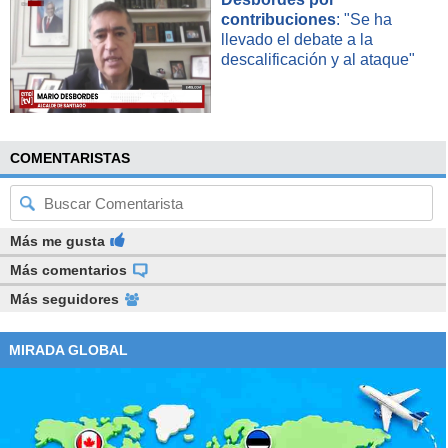
contribuciones
: "Se ha
llevado el debate a la
descalificación y al ataque"
COMENTARISTAS
Más me gusta
Más comentarios
Más seguidores
MIRADA GLOBAL